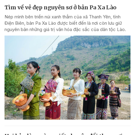
Tìm về vẻ đẹp nguyên sơ ở bản Pa Xa Lào
Nép mình bên triền núi xanh thẳm của xã Thanh Yên, tỉnh
Điện Biên, bản Pa Xa Lào được biết đến là nơi còn lưu giữ
nguyên bản những giá trị văn hóa đặc sắc của dân tộc Lào.