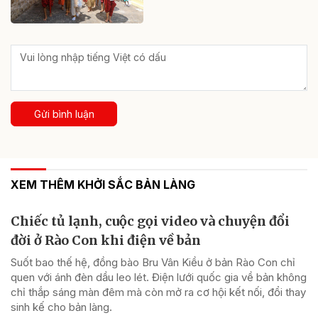
Gửi bình luận
XEM THÊM KHỞI SẮC BẢN LÀNG
Chiếc tủ lạnh, cuộc gọi video và chuyện đổi
đời ở Rào Con khi điện về bản
Suốt bao thế hệ, đồng bào Bru Vân Kiều ở bản Rào Con chỉ
quen với ánh đèn dầu leo lét. Điện lưới quốc gia về bản không
chỉ thắp sáng màn đêm mà còn mở ra cơ hội kết nối, đổi thay
sinh kế cho bản làng.