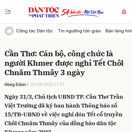
Gửi bình luận
Công tác Dân tộc
Tín ngưỡng tôn giáo
Bản làng hô
Cần Thơ: Cán bộ, công chức là
người Khmer được nghỉ Tết Chôl
Chnăm Thmây 3 ngày
Hồng Diễm
01/04/2022 17:37
Hủy
Gửi
Ngày 31/3, Chủ tịch UBND TP. Cần Thơ Trần
Việt Trường đã ký ban hành Thông báo số
15/TB-UBND về việc nghỉ đón Tết cổ truyền
Chôl Chnăm Thmây của đồng bào dân tộc