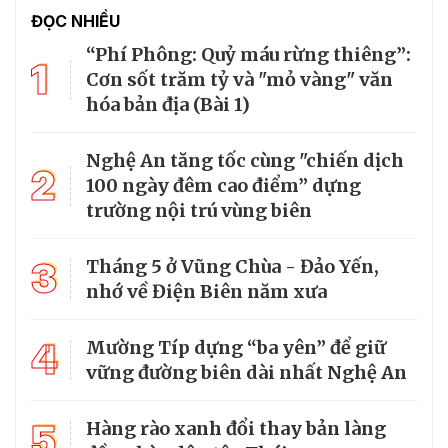
ĐỌC NHIỀU
“Phí Phông: Quỷ máu rừng thiêng”:
1
Cơn sốt trăm tỷ và "mỏ vàng" văn
hóa bản địa (Bài 1)
Nghệ An tăng tốc cùng "chiến dịch
2
100 ngày đêm cao điểm” dựng
trường nội trú vùng biên
3
Tháng 5 ở Vũng Chùa - Đảo Yến,
nhớ về Điện Biên năm xưa
4
Mường Típ dựng “ba yên” để giữ
vững đường biên dài nhất Nghệ An
5
Hàng rào xanh đổi thay bản làng