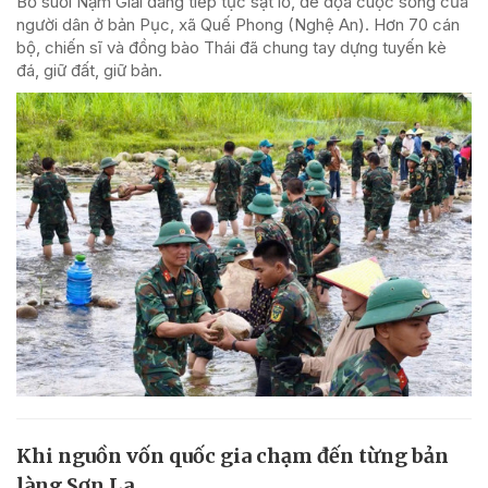
Bờ suối Nậm Giải đang tiếp tục sạt lở, đe dọa cuộc sống của
người dân ở bản Pục, xã Quế Phong (Nghệ An). Hơn 70 cán
bộ, chiến sĩ và đồng bào Thái đã chung tay dựng tuyến kè
đá, giữ đất, giữ bản.
Khi nguồn vốn quốc gia chạm đến từng bản
làng Sơn La