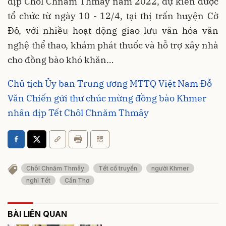
dịp Chôl Chnăm Thmây năm 2022, dự kiến được
tổ chức từ ngày 10 - 12/4, tại thị trấn huyện Cờ
Đỏ, với nhiều hoạt động giao lưu văn hóa văn
nghệ thể thao, khám phát thuốc và hỗ trợ xây nhà
cho đồng bào khó khăn…
Chủ tịch Ủy ban Trung ương MTTQ Việt Nam Đỗ
Văn Chiến gửi thư chúc mừng đồng bào Khmer
nhân dịp Tết Chôl Chnăm Thmây
Chôl Chnăm Thmây
Tết cổ truyền
người Khmer
nghỉ Tết
Cần Thơ
BÀI LIÊN QUAN