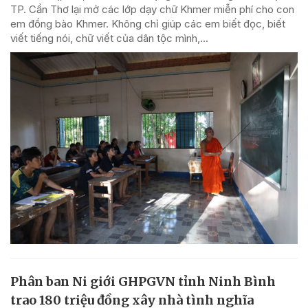
TP. Cần Thơ lại mở các lớp dạy chữ Khmer miễn phí cho con
em đồng bào Khmer. Không chỉ giúp các em biết đọc, biết
viết tiếng nói, chữ viết của dân tộc mình,...
Phân ban Ni giới GHPGVN tỉnh Ninh Bình
trao 180 triệu đồng xây nhà tình nghĩa