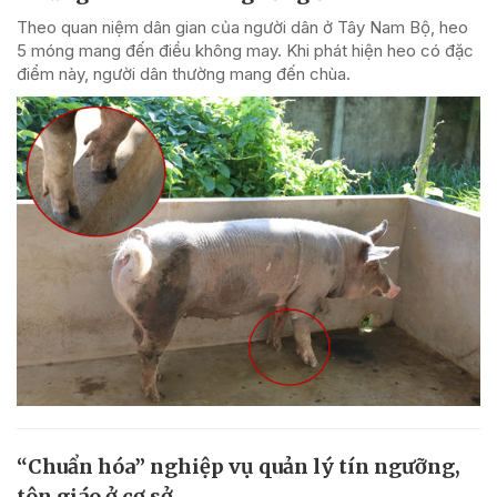
Theo quan niệm dân gian của người dân ở Tây Nam Bộ, heo
5 móng mang đến điều không may. Khi phát hiện heo có đặc
điểm này, người dân thường mang đến chùa.
“Chuẩn hóa” nghiệp vụ quản lý tín ngưỡng,
tôn giáo ở cơ sở