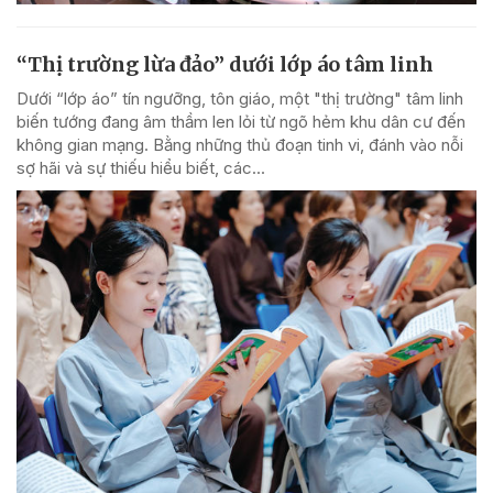
“Thị trường lừa đảo” dưới lớp áo tâm linh
Dưới “lớp áo” tín ngưỡng, tôn giáo, một "thị trường" tâm linh
biến tướng đang âm thầm len lỏi từ ngõ hẻm khu dân cư đến
không gian mạng. Bằng những thủ đoạn tinh vi, đánh vào nỗi
sợ hãi và sự thiếu hiểu biết, các...