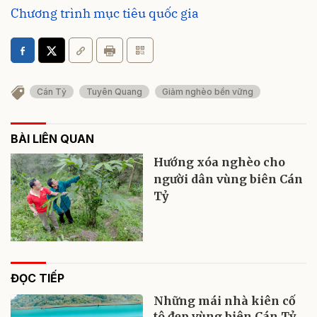
Chương trình mục tiêu quốc gia
Cán Tỷ
Tuyên Quang
Giảm nghèo bền vững
BÀI LIÊN QUAN
Hướng xóa nghèo cho
người dân vùng biên Cán
Tỷ
ĐỌC TIẾP
Những mái nhà kiên cố
tô đẹp vùng biên Cán Tỷ