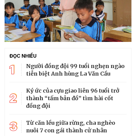
ĐỌC NHIỀU
1
Người đồng đội 99 tuổi nghẹn ngào
tiễn biệt Anh hùng La Văn Cầu
Ký ức của cựu giao liên 96 tuổi trở
2
thành “tấm bản đồ” tìm hài cốt
đồng đội
3
Từ căn lều giữa rừng, cha nghèo
nuôi 7 con gái thành cử nhân