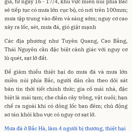
gia, từ ngày 16 - 17/4, khu vực miền núi phía Bắc
sẽ tiếp tục có mưa lớn cục bộ, có nơi trên 100mm;
mưa tập trung vào đêm và sáng sớm; nguy cơ cao
xảy ra lốc, sét, mưa đá, gió giật mạnh
Các địa phương như Tuyên Quang, Cao Bằng,
Thái Nguyên cần đặc biệt cảnh giác với nguy cơ
lũ quét, sạt lở đất.
Để giảm thiểu thiệt hại do mưa đá và mưa lớn
miền núi phía Bắc, người dân cần theo dõi sát
bản tin thời tiết chính thức; gia cố mái nhà, đặc
biệt là mái tạm; che chắn cây trồng, vật nuôi; hạn
chế ra ngoài khi có dông lốc ban đêm; chủ động
sơ tán khỏi khu vực có nguy cơ sạt lở.
Mưa đá ở Bắc Hà, làm 4 người bị thương, thiệt hại