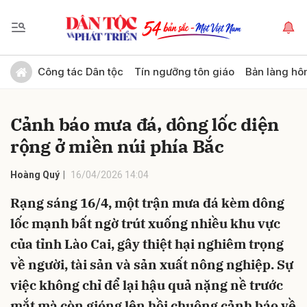
Gửi bình luận
Công tác Dân tộc
Tín ngưỡng tôn giáo
Bản làng hô
Cảnh báo mưa đá, dông lốc diện
rộng ở miền núi phía Bắc
Hoàng Quý
16/04/2026 14:04
Rạng sáng 16/4, một trận mưa đá kèm dông
Hủy
Gửi
lốc mạnh bất ngờ trút xuống nhiều khu vực
của tỉnh Lào Cai, gây thiệt hại nghiêm trọng
về người, tài sản và sản xuất nông nghiệp. Sự
việc không chỉ để lại hậu quả nặng nề trước
mắt mà còn gióng lên hồi chuông cảnh báo về