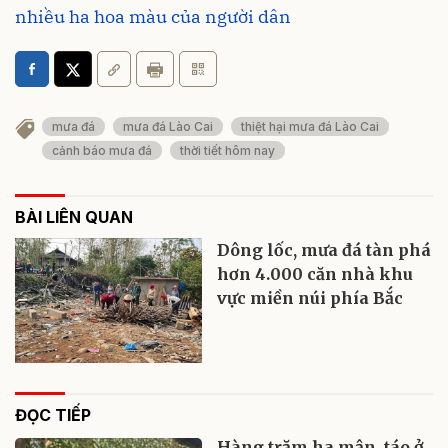
nhiều ha hoa màu của người dân
mưa đá
mưa đá Lào Cai
thiệt hại mưa đá Lào Cai
cảnh báo mưa đá
thời tiết hôm nay
BÀI LIÊN QUAN
Dông lốc, mưa đá tàn phá
hơn 4.000 căn nhà khu
vực miền núi phía Bắc
ĐỌC TIẾP
Hàng trăm ha mận, táo ở