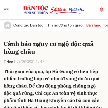
Gửi bình luận
Công tác Dân tộc
Tín ngưỡng tôn giáo
Bản làng hô
Cảnh báo nguy cơ ngộ độc quả
hồng châu
T.Hợp
09/08/2021 10:47
Thời gian vừa qua, tại Hà Giang có liên tiếp
Hủy
Gửi
nhiều trường hợp trẻ nhỏ tử vong do ăn quả
hồng châu. Để chủ động phòng chống ngộ
độc quả rừng, Chi cục An toàn vệ sinh thực
phẩm tỉnh Hà Giang khuyến cáo bà con các
dân tộc thiểu số, học sinh tuyệt đối không ăn