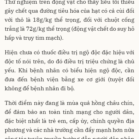
Thử nghiệm trên động vật cho thấy liều tối thiểu
gây chết qua đường tiêu hóa của hạt có cả cùi đối
với thỏ là 18g/kg thể trọng, đối với chuột cống
trắng là 72g/kg thể trọng (động vật chết do suy hô
hấp và trụy tim mạch).
Hiện chưa có thuốc điều trị ngộ độc đặc hiệu với
độc tố nói trên, do đó điều trị triệu chứng là chủ
yếu. Khi bệnh nhân có biểu hiện ngộ độc, cần
đưa đến bệnh viện bằng xe cơ giới (tuyệt đối
không để bệnh nhân đi bộ.
Thời điểm này đang là mùa quả hồng châu chín,
để đảm bảo an toàn tính mạng cho người dân,
đặc biệt nhất là trẻ em, cấp ủy, chính quyền địa
phương và các nhà trường cần đẩy mạnh hơn nữa
công tác tuyên truyền hướng dẫn người dân nhận