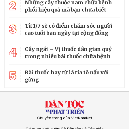
2
Những cây thuốc nam chữa bệnh
phổi hiệu quả mà bạn chưa biết
3
Từ 1/7 sẽ có điểm chăm sóc người
cao tuổi ban ngày tại cộng đồng
4
Cây ngái – Vị thuốc dân gian quý
trong nhiều bài thuốc chữa bệnh
5
Bài thuốc hay từ lá tía tô nấu với
gừng
Chuyên trang của VietNamNet
Cơ quan chủ quản: Bộ Dân tộc và Tôn giáo