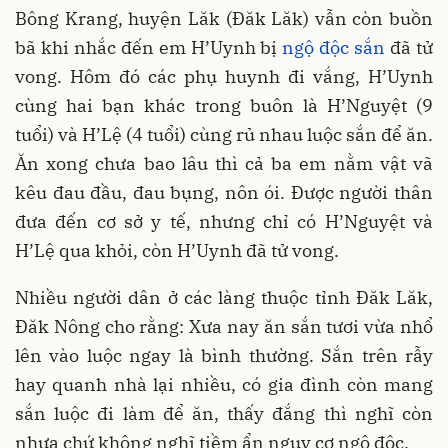
Bông Krang, huyện Lăk (Đăk Lăk) vẫn còn buồn
bã khi nhắc đến em H’Uynh bị
ngộ độc sắn
đã tử
vong. Hôm đó các phụ huynh đi vắng, H’Uynh
cùng hai bạn khác trong buôn là H’Nguyệt (9
tuổi) và H’Lệ (4 tuổi) cùng rủ nhau luộc sắn để ăn.
Ăn xong chưa bao lâu thì cả ba em nằm vật vã
kêu đau đầu, đau bụng, nôn ói. Được người thân
đưa đến cơ sở y tế, nhưng chỉ có H’Nguyệt và
H’Lệ qua khỏi, còn H’Uynh đã tử vong.
Nhiều người dân ở các làng thuộc tỉnh Đăk Lăk,
Đăk Nông cho rằng: Xưa nay ăn sắn tươi vừa nhổ
lên vào luộc ngay là bình thường. Sắn trên rẫy
hay quanh nhà lại nhiều, có gia đình còn mang
sắn luộc đi làm để ăn, thấy đắng thì nghĩ còn
nhựa chứ không nghĩ tiềm ẩn nguy cơ ngộ độc.