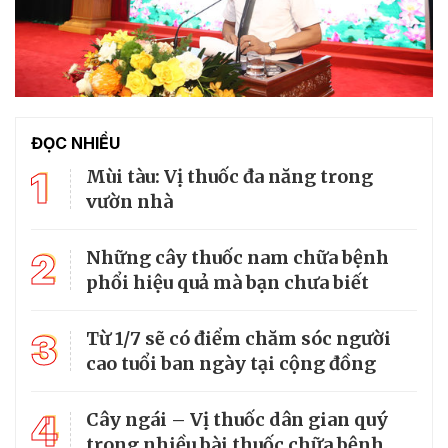
ĐỌC NHIỀU
1
Mùi tàu: Vị thuốc đa năng trong
vườn nhà
2
Những cây thuốc nam chữa bệnh
phổi hiệu quả mà bạn chưa biết
3
Từ 1/7 sẽ có điểm chăm sóc người
cao tuổi ban ngày tại cộng đồng
4
Cây ngái – Vị thuốc dân gian quý
trong nhiều bài thuốc chữa bệnh