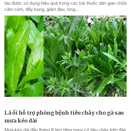
tàu được sử dụng hiệu quả trong các bài thuốc dân gian chữa
cảm cúm, đầy bụng, giảm đau, long...
Lá ổi hỗ trợ phòng bệnh tiêu chảy cho gà sau
mưa kéo dài
Mưa kéo dài đầu tháng 8 làm tăng nguy cơ tiêu chảy trên đàn