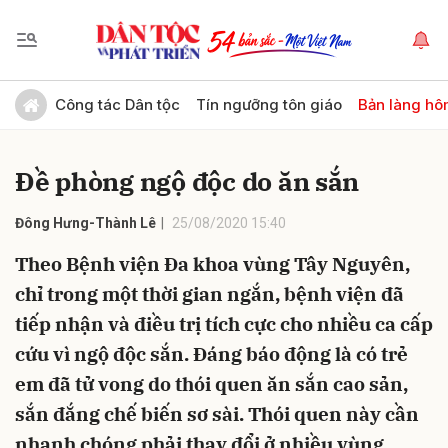
Gửi bình luận
Công tác Dân tộc
Tín ngưỡng tôn giáo
Bản làng hô
Đề phòng ngộ độc do ăn sắn
Đông Hưng-Thành Lê
25/08/2020 15:40
Theo Bệnh viện Đa khoa vùng Tây Nguyên,
chỉ trong một thời gian ngắn, bệnh viện đã
Hủy
Gửi
tiếp nhận và điều trị tích cực cho nhiều ca cấp
cứu vì ngộ độc sắn. Đáng báo động là có trẻ
em đã tử vong do thói quen ăn sắn cao sản,
sắn đắng chế biến sơ sài. Thói quen này cần
nhanh chóng phải thay đổi ở nhiều vùng