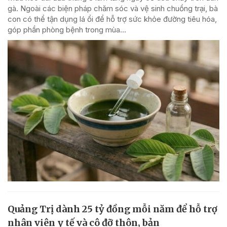
gà. Ngoài các biện pháp chăm sóc và vệ sinh chuồng trại, bà
con có thể tận dụng lá ổi để hỗ trợ sức khỏe đường tiêu hóa,
góp phần phòng bệnh trong mùa...
Quảng Trị dành 25 tỷ đồng mỗi năm để hỗ trợ
nhân viên y tế và cô đỡ thôn, bản