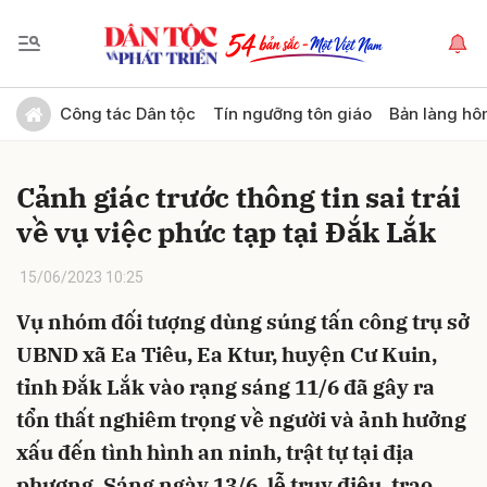
Gửi bình luận
Công tác Dân tộc
Tín ngưỡng tôn giáo
Bản làng hô
Cảnh giác trước thông tin sai trái
về vụ việc phức tạp tại Đắk Lắk
15/06/2023 10:25
Vụ nhóm đối tượng dùng súng tấn công trụ sở
Hủy
Gửi
UBND xã Ea Tiêu, Ea Ktur, huyện Cư Kuin,
tỉnh Đắk Lắk vào rạng sáng 11/6 đã gây ra
tổn thất nghiêm trọng về người và ảnh hưởng
xấu đến tình hình an ninh, trật tự tại địa
phương. Sáng ngày 13/6, lễ truy điệu, trao