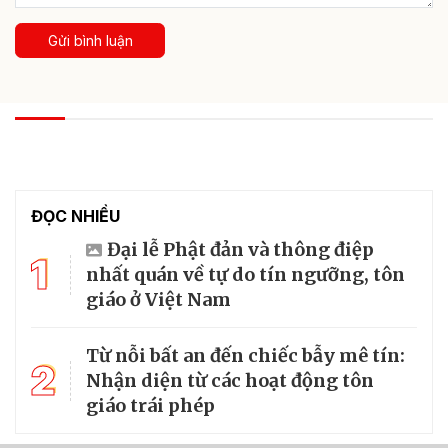
Gửi bình luận
XEM THÊM ĐỐI THOẠI VÀ NHẬN DIỆN
Nhận diện thủ đoạn "giăng bẫy" người dân
trên tuyến biên giới của tội phạm số
Thời gian gần đây, lợi dụng công nghệ số và sự thiếu cảnh
giác của người dân, các đối tượng tội phạm đang giăng nhiều
“chiếc bẫy” tinh vi để lừa đảo, mua bán người và thực hiện
các hành vi phạm pháp trên tuyến biên...