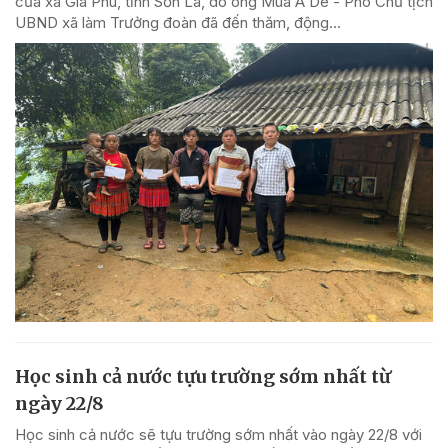
của xã Gia Phù, tỉnh Sơn La, do ông Mùa A Dê - Phó Chủ tịch
UBND xã làm Trưởng đoàn đã đến thăm, động...
Học sinh cả nước tựu trường sớm nhất từ
ngày 22/8
Học sinh cả nước sẽ tựu trường sớm nhất vào ngày 22/8 với