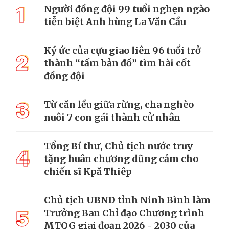
1
Người đồng đội 99 tuổi nghẹn ngào
tiễn biệt Anh hùng La Văn Cầu
Ký ức của cựu giao liên 96 tuổi trở
2
thành “tấm bản đồ” tìm hài cốt
đồng đội
3
Từ căn lều giữa rừng, cha nghèo
nuôi 7 con gái thành cử nhân
Tổng Bí thư, Chủ tịch nước truy
4
tặng huân chương dũng cảm cho
chiến sĩ Kpă Thiêp
Chủ tịch UBND tỉnh Ninh Bình làm
5
Trưởng Ban Chỉ đạo Chương trình
MTQG giai đoạn 2026 - 2030 của