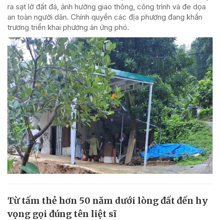
ra sạt lở đất đá, ảnh hưởng giao thông, công trình và đe dọa
an toàn người dân. Chính quyền các địa phương đang khẩn
trương triển khai phương án ứng phó.
Từ tấm thẻ hơn 50 năm dưới lòng đất đến hy
vọng gọi đúng tên liệt sĩ