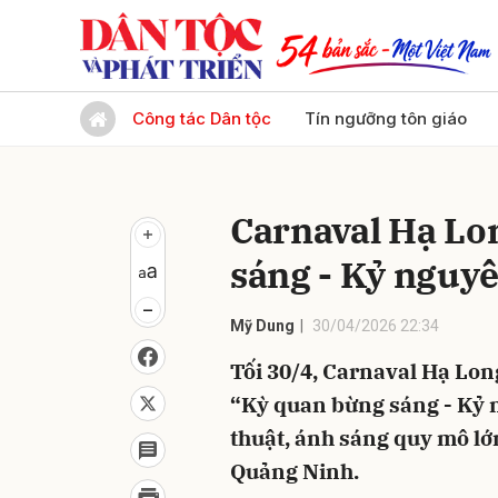
Gửi 
Công tác Dân tộc
Tín ngưỡng tôn giáo
Carnaval Hạ Lo
sáng - Kỷ nguy
Mỹ Dung
30/04/2026 22:34
Tối 30/4, Carnaval Hạ Lon
“Kỳ quan bừng sáng - Kỷ 
thuật, ánh sáng quy mô lớ
Quảng Ninh.