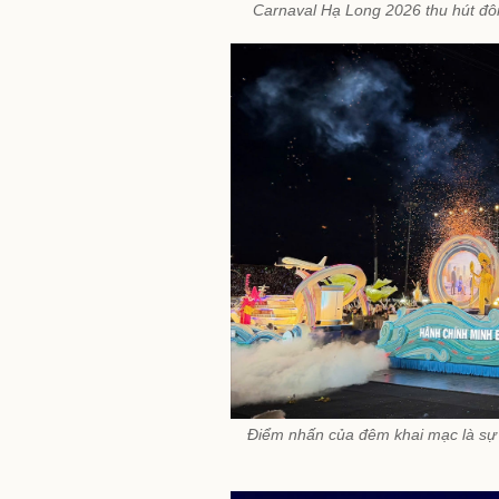
Carnaval Hạ Long 2026 thu hút đô
Điểm nhấn của đêm khai mạc là sự 