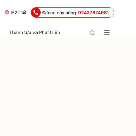
Đường dây nóng:
02437674981
Mới nhất
Thành tựu và Phát triển
ửi