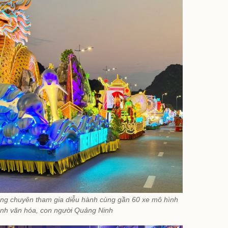
ông chuyên tham gia diễu hành cùng gần 60 xe mô hình
ảnh văn hóa, con người Quảng Ninh