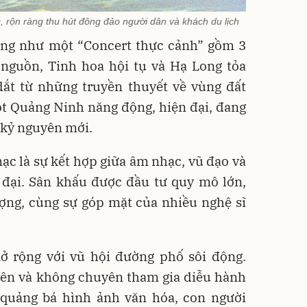
 rộn ràng thu hút đông đảo người dân và khách du lịch
ng như một “Concert thực cảnh” gồm 3
 nguồn, Tinh hoa hội tụ và Hạ Long tỏa
dắt từ những truyền thuyết về vùng đất
t Quảng Ninh năng động, hiện đại, đang
kỷ nguyên mới.
c là sự kết hợp giữa âm nhạc, vũ đạo và
 đại. Sân khấu được đầu tư quy mô lớn,
ượng, cùng sự góp mặt của nhiều nghệ sĩ
ở rộng với vũ hội đường phố sôi động.
yên và không chuyên tham gia diễu hành
quảng bá hình ảnh văn hóa, con người