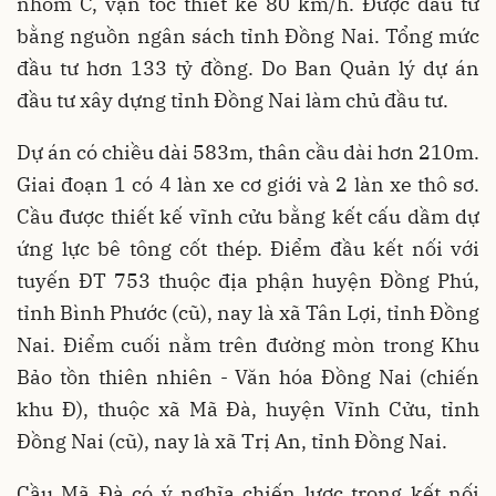
nhóm C, vận tốc thiết kế 80 km/h. Được đầu tư
bằng nguồn ngân sách tỉnh Đồng Nai. Tổng mức
đầu tư hơn 133 tỷ đồng. Do Ban Quản lý dự án
đầu tư xây dựng tỉnh Đồng Nai làm chủ đầu tư.
Dự án có chiều dài 583m, thân cầu dài hơn 210m.
Giai đoạn 1 có 4 làn xe cơ giới và 2 làn xe thô sơ.
Cầu được thiết kế vĩnh cửu bằng kết cấu dầm dự
ứng lực bê tông cốt thép. Điểm đầu kết nối với
tuyến ĐT 753 thuộc địa phận huyện Đồng Phú,
tỉnh Bình Phước (cũ), nay là xã Tân Lợi, tỉnh Đồng
Nai. Điểm cuối nằm trên đường mòn trong Khu
Bảo tồn thiên nhiên - Văn hóa Đồng Nai (chiến
khu Đ), thuộc xã Mã Đà, huyện Vĩnh Cửu, tỉnh
Đồng Nai (cũ), nay là xã Trị An, tỉnh Đồng Nai.
Cầu Mã Đà có ý nghĩa chiến lược trong kết nối