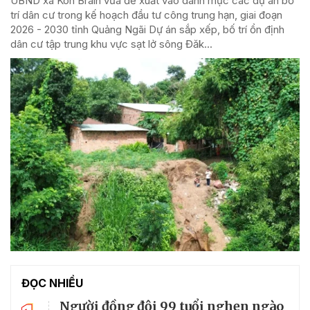
UBND xã Kon Braih vừa đề xuất vào danh mục các dự án bố
trí dân cư trong kế hoạch đầu tư công trung hạn, giai đoạn
2026 - 2030 tỉnh Quảng Ngãi Dự án sắp xếp, bố trí ổn định
dân cư tập trung khu vực sạt lở sông Đăk...
ĐỌC NHIỀU
Người đồng đội 99 tuổi nghẹn ngào