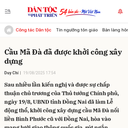
Gửi bình luận
Công tác Dân tộc
Tín ngưỡng tôn giáo
Bản làng hô
Cầu Mã Đà đã được khởi công xây
dựng
Duy Chí
19/08/2025 17:54
Sau nhiều lần kiến nghị và được sự chấp
Hủy
Gửi
thuận chủ trương của Thủ tướng Chính phủ,
ngày 19/8, UBND tỉnh Đồng Nai đã làm Lễ
động thổ, khởi công xây dựng cầu Mã Đà nối
liền Bình Phước cũ với Đồng Nai, hòa vào
mạng lưới giao thông quốc gia, rút ngắn