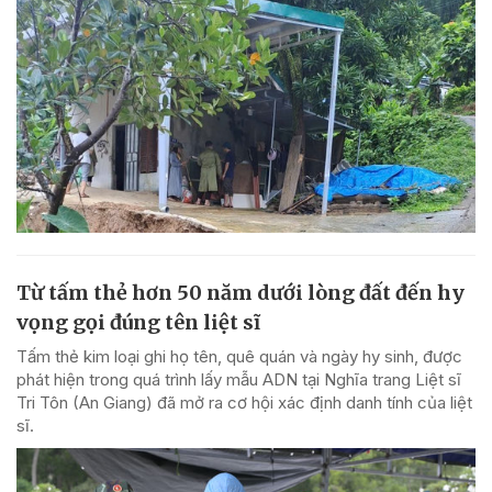
Từ tấm thẻ hơn 50 năm dưới lòng đất đến hy
vọng gọi đúng tên liệt sĩ
Tấm thẻ kim loại ghi họ tên, quê quán và ngày hy sinh, được
phát hiện trong quá trình lấy mẫu ADN tại Nghĩa trang Liệt sĩ
Tri Tôn (An Giang) đã mở ra cơ hội xác định danh tính của liệt
sĩ.