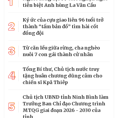
1
tiễn biệt Anh hùng La Văn Cầu
Ký ức của cựu giao liên 96 tuổi trở
2
thành “tấm bản đồ” tìm hài cốt
đồng đội
3
Từ căn lều giữa rừng, cha nghèo
nuôi 7 con gái thành cử nhân
Tổng Bí thư, Chủ tịch nước truy
4
tặng huân chương dũng cảm cho
chiến sĩ Kpă Thiêp
Chủ tịch UBND tỉnh Ninh Bình làm
5
Trưởng Ban Chỉ đạo Chương trình
MTQG giai đoạn 2026 - 2030 của
tỉnh