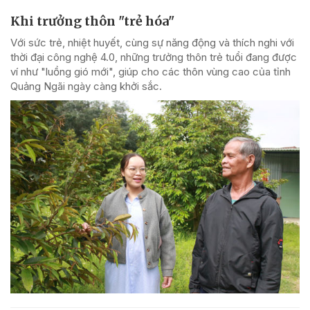
Khi trưởng thôn "trẻ hóa"
Với sức trẻ, nhiệt huyết, cùng sự năng động và thích nghi với
thời đại công nghệ 4.0, những trưởng thôn trẻ tuổi đang được
ví như "luồng gió mới", giúp cho các thôn vùng cao của tỉnh
Quảng Ngãi ngày càng khởi sắc.