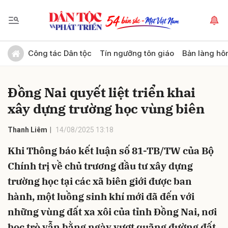
Gửi bình luận
Công tác Dân tộc
Tín ngưỡng tôn giáo
Bản làng hô
Đồng Nai quyết liệt triển khai
xây dựng trường học vùng biên
Thanh Liêm
14/08/2025 13:18
Khi Thông báo kết luận số 81-TB/TW của Bộ
Hủy
Gửi
Chính trị về chủ trương đầu tư xây dựng
trường học tại các xã biên giới được ban
hành, một luồng sinh khí mới đã đến với
những vùng đất xa xôi của tỉnh Đồng Nai, nơi
học trò vẫn hằng ngày vượt quãng đường đất