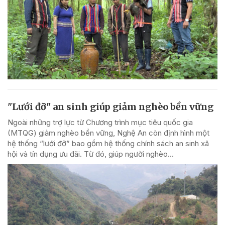
"Lưới đỡ" an sinh giúp giảm nghèo bền vững
Ngoài những trợ lực từ Chương trình mục tiêu quốc gia
(MTQG) giảm nghèo bền vững, Nghệ An còn định hình một
hệ thống “lưới đỡ” bao gồm hệ thống chính sách an sinh xã
hội và tín dụng ưu đãi. Từ đó, giúp người nghèo...