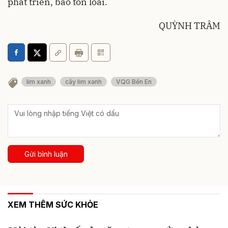
phát triển, bảo tồn loài.
QUỲNH TRÂM
lim xanh
cây lim xanh
VQG Bến En
Gửi bình luận
XEM THÊM SỨC KHỎE