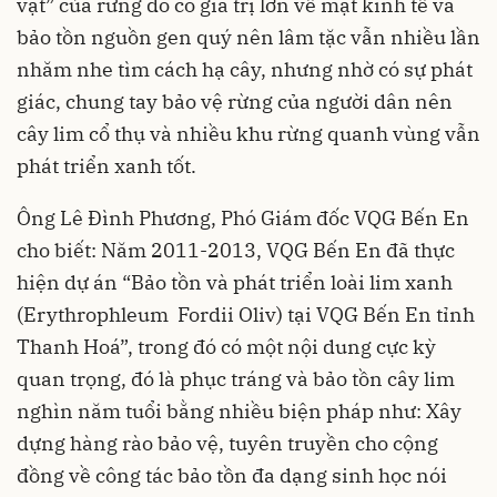
vật” của rừng do có giá trị lớn về mặt kinh tế và
bảo tồn nguồn gen quý nên lâm tặc vẫn nhiều lần
nhăm nhe tìm cách hạ cây, nhưng nhờ có sự phát
giác, chung tay bảo vệ rừng của người dân nên
cây lim cổ thụ và nhiều khu rừng quanh vùng vẫn
phát triển xanh tốt.
Ông Lê Đình Phương, Phó Giám đốc VQG Bến En
cho biết: Năm 2011-2013, VQG Bến En đã thực
hiện dự án “Bảo tồn và phát triển loài lim xanh
(Erythrophleum Fordii Oliv) tại VQG Bến En tỉnh
Thanh Hoá”, trong đó có một nội dung cực kỳ
quan trọng, đó là phục tráng và bảo tồn cây lim
nghìn năm tuổi bằng nhiều biện pháp như: Xây
dựng hàng rào bảo vệ, tuyên truyền cho cộng
đồng về công tác bảo tồn đa dạng sinh học nói