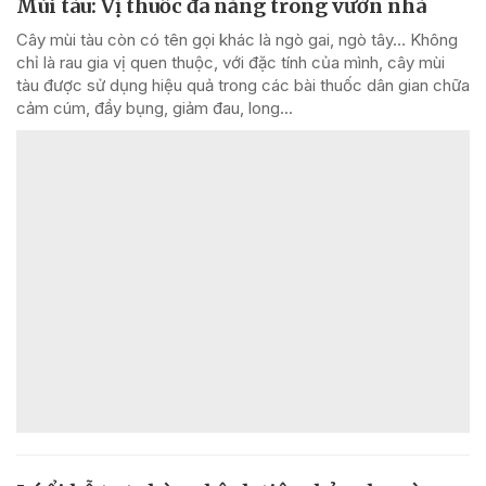
Mùi tàu: Vị thuốc đa năng trong vườn nhà
Cây mùi tàu còn có tên gọi khác là ngò gai, ngò tây… Không
chỉ là rau gia vị quen thuộc, với đặc tính của mình, cây mùi
tàu được sử dụng hiệu quả trong các bài thuốc dân gian chữa
cảm cúm, đầy bụng, giảm đau, long...