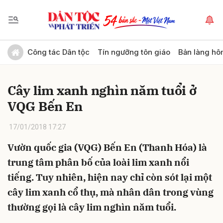
Gửi bình luận
Công tác Dân tộc
Tín ngưỡng tôn giáo
Bản làng hô
Cây lim xanh nghìn năm tuổi ở
VQG Bến En
17/01/2018 17:27
Vườn quốc gia (VQG) Bến En (Thanh Hóa) là
Hủy
Gửi
trung tâm phân bố của loài lim xanh nổi
tiếng. Tuy nhiên, hiện nay chỉ còn sót lại một
cây lim xanh cổ thụ, mà nhân dân trong vùng
thường gọi là cây lim nghìn năm tuổi.