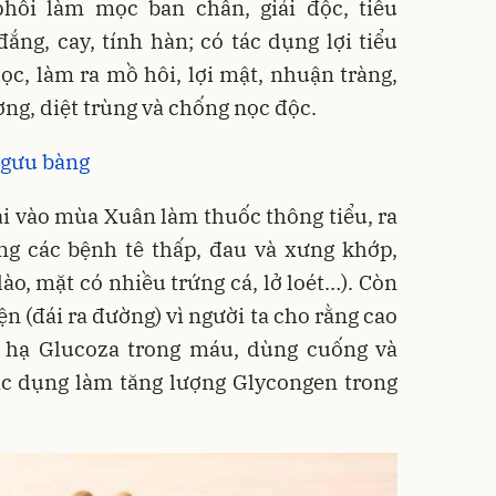
phổi làm mọc ban chẩn, giải độc, tiêu
đắng, cay, tính hàn; có tác dụng lợi tiểu
lọc, làm ra mồ hôi, lợi mật, nhuận tràng,
ờng, diệt trùng và chống nọc độc.
ngưu bàng
i vào mùa Xuân làm thuốc thông tiểu, ra
ng các bệnh tê thấp, đau và xưng khớp,
ào, mặt có nhiều trứng cá, lở loét…). Còn
n (đái ra đường) vì người ta cho rằng cao
 hạ Glucoza trong máu, dùng cuống và
ác dụng làm tăng lượng Glycongen trong