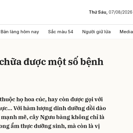
Thứ Sáu,
07/08/2026
bình luận
Bản làng hôm nay
Sắc màu 54
Người giữ lửa
Media
chữa được một số bệnh
thuộc họ hoa cúc, hay còn được gọi với
Hủy
G
 thực… Với hàm lượng dinh dưỡng dồi dào
a mạnh mẽ, cây Ngưu bàng không chỉ là
ong ẩm thực dưỡng sinh, mà còn là vị