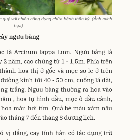
 quý với nhiều công dụng chữa bệnh thần kỳ. (Ảnh minh
họa)
 cây ngưu bàng
c là Arctium lappa Linn. Ngưu bàng là
2 năm, cao chừng từ 1 - 1,5m. Phía trên
hành hoa thị ở gốc và mọc so le ở trên
 đường kính tới 40 - 50 cm, cuống lá dài,
ông trắng. Ngưu bàng thường ra hoa vào
năm , hoa tự hình đầu, mọc ở đầu cành,
h hoa màu hơi tím. Quả bé màu xám nâu
ào tháng 7 đến tháng 8 dương lịch.
 vị đắng, cay tính hàn có tác dụng trừ