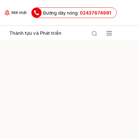
Đường dây nóng:
02437674981
Mới nhất
Thành tựu và Phát triển
ửi