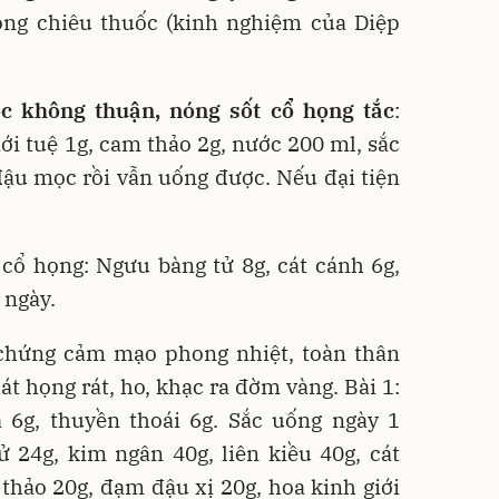
ng chiêu thuốc (kinh nghiệm của Diệp
c không thuận, nóng sốt cổ họng tắc
:
iới tuệ 1g, cam thảo 2g, nước 200 ml, sắc
ậu mọc rồi vẫn uống được. Nếu đại tiện
cổ họng: Ngưu bàng tử 8g, cát cánh 6g,
 ngày.
 chứng cảm mạo phong nhiệt, toàn thân
át họng rát, ho, khạc ra đờm vàng. Bài 1:
 6g, thuyền thoái 6g. Sắc uống ngày 1
ử 24g, kim ngân 40g, liên kiều 40g, cát
thảo 20g, đạm đậu xị 20g, hoa kinh giới