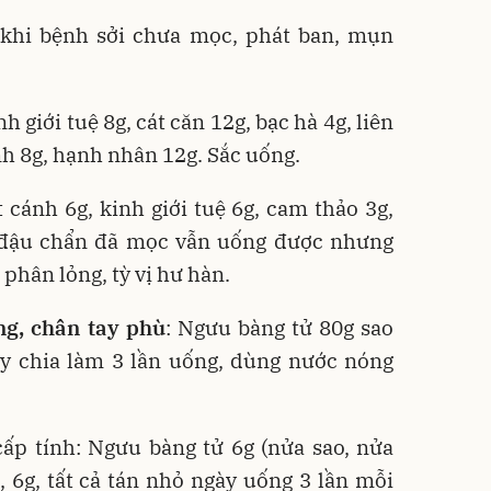
 khi bệnh sởi chưa mọc, phát ban, mụn
h giới tuệ 8g, cát căn 12g, bạc hà 4g, liên
ánh 8g, hạnh nhân 12g. Sắc uống.
t cánh 6g, kinh giới tuệ 6g, cam thảo 3g,
 đậu chẩn đã mọc vẫn uống được nhưng
phân lỏng, tỳ vị hư hàn.
g, chân tay phù
: Ngưu bàng tử 80g sao
ày chia làm 3 lần uống, dùng nước nóng
ấp tính: Ngưu bàng tử 6g (nửa sao, nửa
, 6g, tất cả tán nhỏ ngày uống 3 lần mỗi