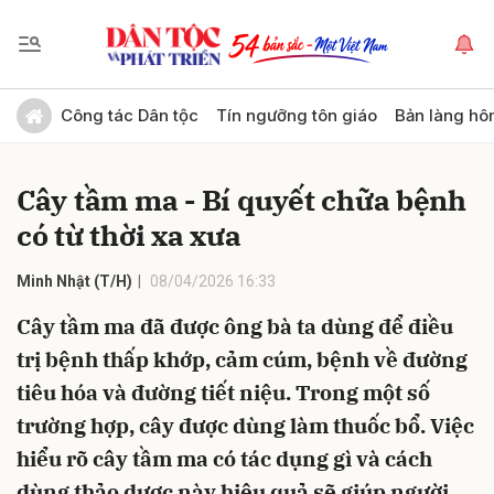
Gửi bình luận
Công tác Dân tộc
Tín ngưỡng tôn giáo
Bản làng hô
Cây tầm ma - Bí quyết chữa bệnh
có từ thời xa xưa
Minh Nhật (T/H)
08/04/2026 16:33
Cây tầm ma đã được ông bà ta dùng để điều
Hủy
Gửi
trị bệnh thấp khớp, cảm cúm, bệnh về đường
tiêu hóa và đường tiết niệu. Trong một số
trường hợp, cây được dùng làm thuốc bổ. Việc
hiểu rõ cây tầm ma có tác dụng gì và cách
dùng thảo dược này hiệu quả sẽ giúp người