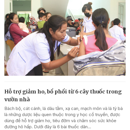
Hỗ trợ giảm ho, bổ phổi từ 6 cây thuốc trong
vườn nhà
Bách bộ, cát cánh, lá dâu tằm, xạ can, mạch môn và lá tỳ bà
là những dược liệu quen thuộc trong y học cổ truyền, được
dùng để hỗ trợ giảm ho, tiêu đờm và chăm sóc sức khỏe
đường hô hấp. Dưới đây là 6 bài thuốc dân...