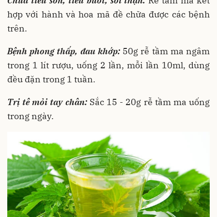
Chữa tiểu són, tiểu buốt, sỏi thận:
Rễ tầm ma kết
hợp với hành và hoa mã đề chữa được các bệnh
trên.
Bệnh phong thấp, đau khớp:
50g rễ tầm ma ngâm
trong 1 lít rượu, uống 2 lần, mỗi lần 10ml, dùng
đều đặn trong 1 tuần.
Trị tê mỏi tay chân:
Sắc 15 - 20g rễ tầm ma uống
trong ngày.