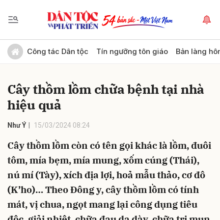
Gửi bình luận
Công tác Dân tộc
Tín ngưỡng tôn giáo
Bản làng hô
Cây thồm lồm chữa bệnh tại nhà
hiệu quả
Như Ý
15/03/2024 08:24
Cây thồm lồm còn có tên gọi khác là lồm, đuôi
Hủy
Gửi
tôm, mía bẹm, mía mung, xốm cúng (Thái),
nú mí (Tày), xích địa lợi, hoả mẫu thảo, cơ đô
(K’ho)… Theo Đông y, cây thồm lồm có tính
mát, vị chua, ngọt mang lại công dụng tiêu
độc, giải nhiệt, chữa đau dạ dày, chữa trị mụn