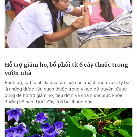
Hỗ trợ giảm ho, bổ phổi từ 6 cây thuốc trong
vườn nhà
Bách bộ, cát cánh, lá dâu tằm, xạ can, mạch môn và lá tỳ bà
là những dược liệu quen thuộc trong y học cổ truyền, được
dùng để hỗ trợ giảm ho, tiêu đờm và chăm sóc sức khỏe
đường hô hấp. Dưới đây là 6 bài thuốc dân...