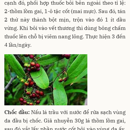
cạnh đó, phối hợp thuốc bôi bên ngoài theo tỉ lệ:
2-thồm lồm gai, 1-ô tặc cốt (mai mực). Sau đó, tán
2 thứ này thành bột mịn, trộn vào đó 1 ít dầu
vừng. Khi bôi vào vết thương thì dùng bông chấm
thuốc lên chỗ bị viêm nang lông. Thực hiện 3 đến
4 lần/ngày.
Chốc đầu:
Nấu lá trầu với nước để rửa sạch vùng
da đầu bị chốc. Giã nhuyễn 30g lá thồm lồm gai,
sau đó vắt lấy phần nước cốt bôi vào vùng da ấy.