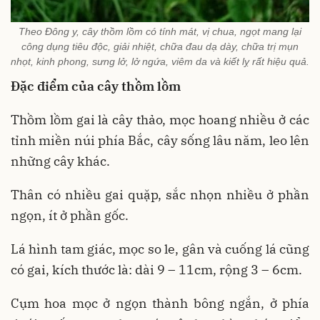
Theo Đông y, cây thồm lồm có tính mát, vị chua, ngọt mang lại
công dụng tiêu độc, giải nhiệt, chữa đau dạ dày, chữa trị mụn
nhọt, kinh phong, sưng lở, lở ngứa, viêm da và kiết lỵ rất hiệu quả.
Đặc điểm của cây thồm lồm
Thồm lồm gai là cây thảo, mọc hoang nhiều ở các
tỉnh miền núi phía Bắc, cây sống lâu năm, leo lên
những cây khác.
Thân có nhiều gai quặp, sắc nhọn nhiều ở phần
ngọn, ít ở phần gốc.
Lá hình tam giác, mọc so le, gân và cuống lá cũng
có gai, kích thước là: dài 9 – 11cm, rộng 3 – 6cm.
Cụm hoa mọc ở ngọn thành bông ngắn, ở phía