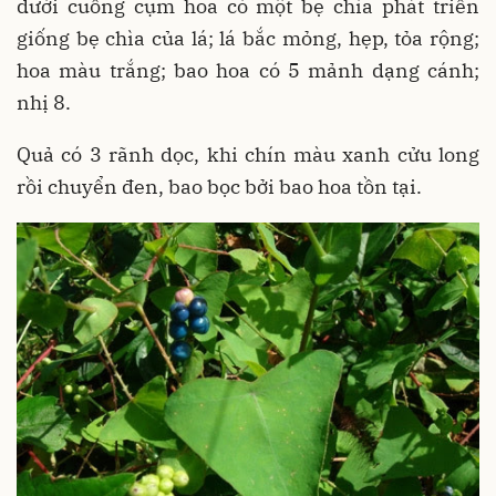
dưới cuống cụm hoa có một bẹ chìa phát triển
giống bẹ chìa của lá; lá bắc mỏng, hẹp, tỏa rộng;
hoa màu trắng; bao hoa có 5 mảnh dạng cánh;
nhị 8.
Quả có 3 rãnh dọc, khi chín màu xanh cửu long
rồi chuyển đen, bao bọc bởi bao hoa tồn tại.