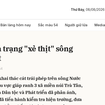
Thứ Bảy,
08/08/2026
bình luận
Bản làng hôm nay
Sắc màu 54
Người giữ lửa
Media
 trạng "xẻ thịt" sông
t
54
khai thác cát trái phép trên sông Nước
Hủy
G
 vực giáp ranh 3 xã miền núi Trà Tân,
Dân tộc và Phát triển đã phản ánh,
đã tiến hành kiểm tra hiện trường, đưa