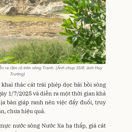
diễn ra rầm rộ trên sông Tranh. (Ảnh chụp 16/8, ảnh Huy
Trường)
 khai thác cát trái phép dọc bãi bồi sông
gày 1/7/2025 và diễn ra một thời gian khá
ịa bàn giáp ranh nên việc đẩy đuổi, truy
n, chưa hiệu quả.
 mực nước sông Nước Xa hạ thấp, giá cát