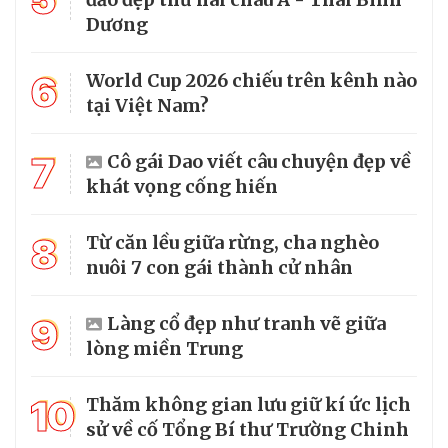
Dương
6
World Cup 2026 chiếu trên kênh nào
tại Việt Nam?
7
Cô gái Dao viết câu chuyện đẹp về
khát vọng cống hiến
8
Từ căn lều giữa rừng, cha nghèo
nuôi 7 con gái thành cử nhân
9
Làng cổ đẹp như tranh vẽ giữa
lòng miền Trung
10
Thăm không gian lưu giữ kí ức lịch
sử về cố Tổng Bí thư Trường Chinh