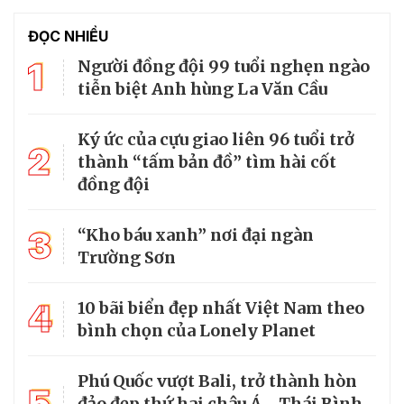
ĐỌC NHIỀU
1
Người đồng đội 99 tuổi nghẹn ngào
tiễn biệt Anh hùng La Văn Cầu
Ký ức của cựu giao liên 96 tuổi trở
2
thành “tấm bản đồ” tìm hài cốt
đồng đội
3
“Kho báu xanh” nơi đại ngàn
Trường Sơn
4
10 bãi biển đẹp nhất Việt Nam theo
bình chọn của Lonely Planet
Phú Quốc vượt Bali, trở thành hòn
5
đảo đẹp thứ hai châu Á - Thái Bình