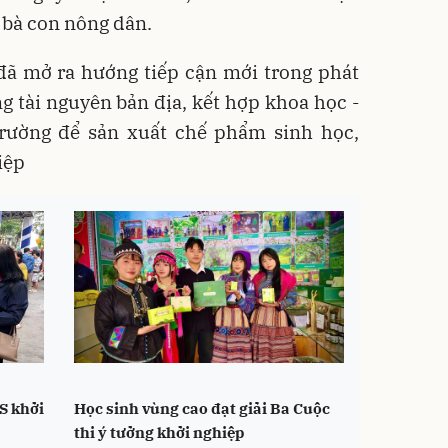
 bà con nông dân.
đã mở ra hướng tiếp cận mới trong phát
g tài nguyên bản địa, kết hợp khoa học -
trường để sản xuất chế phẩm sinh học,
iệp
S khởi
Học sinh vùng cao đạt giải Ba Cuộc
thi ý tưởng khởi nghiệp