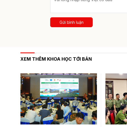
Gửi bình luận
XEM THÊM KHOA HỌC TỚI BẢN