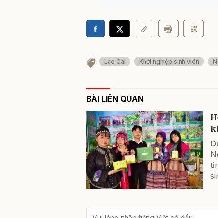
Lào Cai
Khởi nghiệp sinh viên
N
BÀI LIÊN QUAN
H
k
D
N
tỉ
si