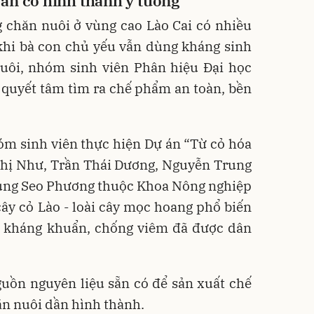
ẵn có hình thành ý tưởng
g chăn nuôi ở vùng cao Lào Cai có nhiều
 khi bà con chủ yếu vẫn dùng kháng sinh
nuôi, nhóm sinh viên Phân hiệu Đại học
 quyết tâm tìm ra chế phẩm an toàn, bền
óm sinh viên thực hiện Dự án “Từ cỏ hóa
Thị Như, Trần Thái Dương, Nguyễn Trung
Sùng Seo Phương thuộc Khoa Nông nghiệp
cây cỏ Lào - loài cây mọc hoang phổ biến
nh kháng khuẩn, chống viêm đã được dân
guồn nguyên liệu sẵn có để sản xuất chế
n nuôi dần hình thành.