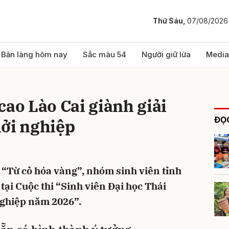
Thứ Sáu,
07/08/2026
bình luận
Bản làng hôm nay
Sắc màu 54
Người giữ lửa
Media
cao Lào Cai giành giải
ĐỌC
hởi nghiệp
 “Từ cỏ hóa vàng”, nhóm sinh viên tỉnh
Hủy
G
 tại Cuộc thi “Sinh viên Đại học Thái
nghiệp năm 2026”.