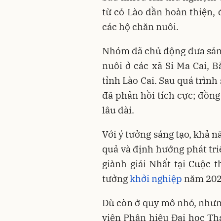
từ cỏ Lào dần hoàn thiện, đ
các hộ chăn nuôi.
Nhóm đã chủ động đưa sản
nuôi ở các xã Si Ma Cai, B
tỉnh Lào Cai. Sau quá trình
đã phản hồi tích cực; đồng
lâu dài.
Với ý tưởng sáng tạo, khả 
quả và định hướng phát tr
giành giải Nhất tại Cuộc t
tưởng
khởi nghiệp
năm 202
Dù còn ở quy mô nhỏ, nhưn
viên Phân hiệu Đại học Th