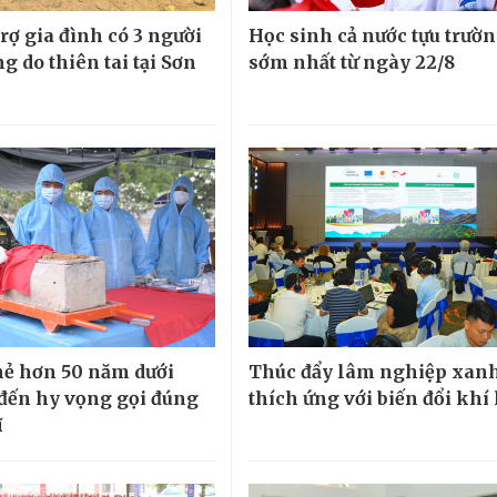
rợ gia đình có 3 người
Học sinh cả nước tựu trườ
g do thiên tai tại Sơn
sớm nhất từ ngày 22/8
hẻ hơn 50 năm dưới
Thúc đẩy lâm nghiệp xanh
 đến hy vọng gọi đúng
thích ứng với biến đổi khí
ĩ