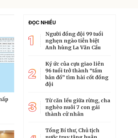
ĐỌC NHIỀU
Người đồng đội 99 tuổi
1
nghẹn ngào tiễn biệt
Anh hùng La Văn Cầu
Ký ức của cựu giao liên
2
96 tuổi trở thành “tấm
bản đồ” tìm hài cốt đồng
đội
thấp
Từ căn lều giữa rừng, cha
3
nghèo nuôi 7 con gái
thành cử nhân
Tổng Bí thư, Chủ tịch
nước truy tặng huân