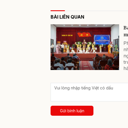
BÀI LIÊN QUAN
B
m
P
n
ng
t
hà
Gửi bình luận