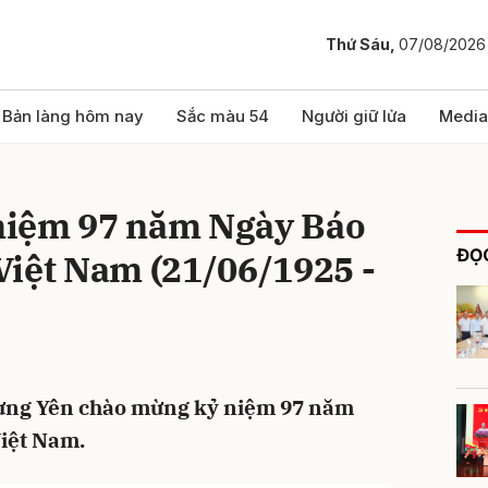
Thứ Sáu,
07/08/2026
bình luận
Bản làng hôm nay
Sắc màu 54
Người giữ lửa
Media
niệm 97 năm Ngày Báo
ĐỌC
Việt Nam (21/06/1925 -
Hủy
G
Hưng Yên chào mừng kỷ niệm 97 năm
iệt Nam.