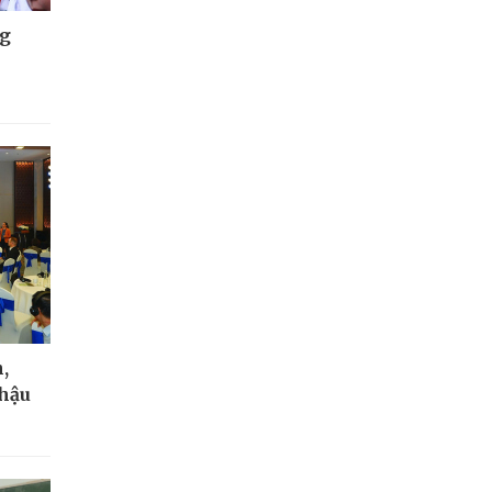
ng
,
 hậu