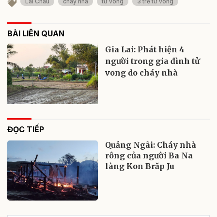
Lai Châu
cháy nhà
tử vong
3 trẻ tử vong
BÀI LIÊN QUAN
Gia Lai: Phát hiện 4
người trong gia đình tử
vong do cháy nhà
ĐỌC TIẾP
Quảng Ngãi: Cháy nhà
rông của người Ba Na
làng Kon Brăp Ju