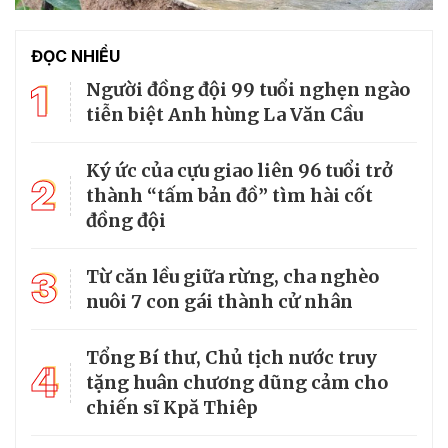
ĐỌC NHIỀU
1
Người đồng đội 99 tuổi nghẹn ngào
tiễn biệt Anh hùng La Văn Cầu
Ký ức của cựu giao liên 96 tuổi trở
2
thành “tấm bản đồ” tìm hài cốt
đồng đội
3
Từ căn lều giữa rừng, cha nghèo
nuôi 7 con gái thành cử nhân
Tổng Bí thư, Chủ tịch nước truy
4
tặng huân chương dũng cảm cho
chiến sĩ Kpă Thiêp