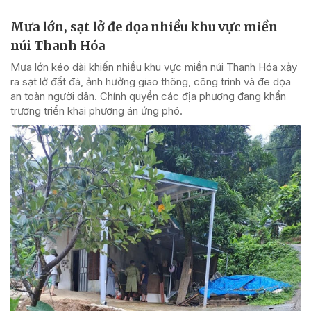
Mưa lớn, sạt lở đe dọa nhiều khu vực miền
núi Thanh Hóa
Mưa lớn kéo dài khiến nhiều khu vực miền núi Thanh Hóa xảy
ra sạt lở đất đá, ảnh hưởng giao thông, công trình và đe dọa
an toàn người dân. Chính quyền các địa phương đang khẩn
trương triển khai phương án ứng phó.