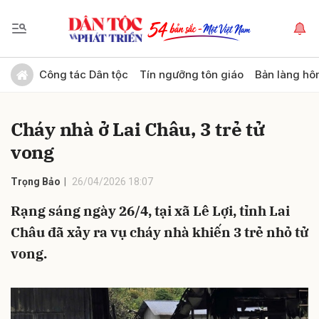
Gửi bình luận
Công tác Dân tộc
Tín ngưỡng tôn giáo
Bản làng hô
Cháy nhà ở Lai Châu, 3 trẻ tử
vong
Trọng Bảo
26/04/2026 18:07
Rạng sáng ngày 26/4, tại xã Lê Lợi, tỉnh Lai
Hủy
Gửi
Châu đã xảy ra vụ cháy nhà khiến 3 trẻ nhỏ tử
vong.