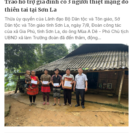
Trao hỗ trợ gia đình có 3 người thiệt mạng do
thiên tai tại Sơn La
Thừa ủy quyền của Lãnh đạo Bộ Dân tộc và Tôn giáo, Sở
Dân tộc và Tôn giáo tỉnh Sơn La, ngày 7/8, Đoàn công tác
của xã Gia Phù, tỉnh Sơn La, do ông Mùa A Dê - Phó Chủ tịch
UBND xã làm Trưởng đoàn đã đến thăm, động...