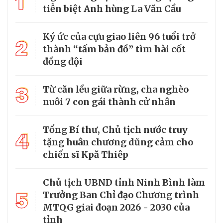
1
tiễn biệt Anh hùng La Văn Cầu
Ký ức của cựu giao liên 96 tuổi trở
2
thành “tấm bản đồ” tìm hài cốt
đồng đội
3
Từ căn lều giữa rừng, cha nghèo
nuôi 7 con gái thành cử nhân
Tổng Bí thư, Chủ tịch nước truy
4
tặng huân chương dũng cảm cho
chiến sĩ Kpă Thiêp
Chủ tịch UBND tỉnh Ninh Bình làm
5
Trưởng Ban Chỉ đạo Chương trình
MTQG giai đoạn 2026 - 2030 của
tỉnh