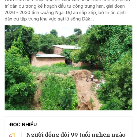
trí dân cư trong kế hoạch đầu tư công trung hạn, giai đoạn
2026 - 2030 tỉnh Quảng Ngãi Dự án sắp xếp, bố trí ổn định
dân cư tập trung khu vực sạt lở sông Đăk...
ĐỌC NHIỀU
Người đồng đội 99 tuổi nghẹn ngào