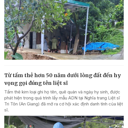
Từ tấm thẻ hơn 50 năm dưới lòng đất đến hy
vọng gọi đúng tên liệt sĩ
Tấm thẻ kim loại ghi họ tên, quê quán và ngày hy sinh, được
phát hiện trong quá trình lấy mẫu ADN tại Nghĩa trang Liệt sĩ
Tri Tôn (An Giang) đã mở ra cơ hội xác định danh tính của liệt
sĩ.