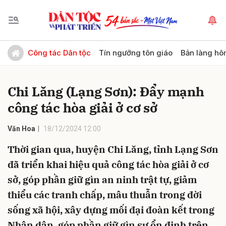
Gửi bình luận
Công tác Dân tộc
Tín ngưỡng tôn giáo
Bản làng hô
Chi Lăng (Lạng Sơn): Đẩy mạnh
công tác hòa giải ở cơ sở
Văn Hoa
18/12/2024 12:00
Thời gian qua, huyện Chi Lăng, tỉnh Lạng Sơn
Hủy
Gửi
đã triển khai hiệu quả công tác hòa giải ở cơ
sở, góp phần giữ gìn an ninh trật tự, giảm
thiểu các tranh chấp, mâu thuẫn trong đời
sống xã hội, xây dựng mối đại đoàn kết trong
Nhân dân, góp phần giữ gìn sự ổn định trên