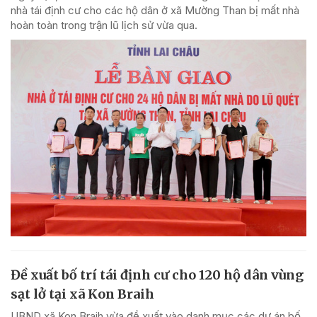
nhà tái định cư cho các hộ dân ở xã Mường Than bị mất nhà
hoàn toàn trong trận lũ lịch sử vừa qua.
Đề xuất bố trí tái định cư cho 120 hộ dân vùng
sạt lở tại xã Kon Braih
UBND xã Kon Braih vừa đề xuất vào danh mục các dự án bố