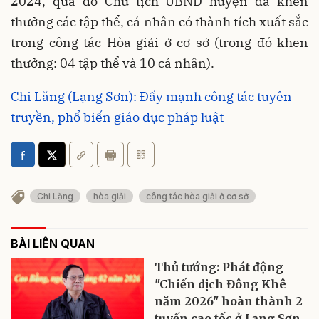
2024, qua đó Chủ tịch UBND huyện đã khen
thưởng các tập thể, cá nhân có thành tích xuất sắc
trong công tác Hòa giải ở cơ sở (trong đó khen
thưởng: 04 tập thể và 10 cá nhân).
Chi Lăng (Lạng Sơn): Đẩy mạnh công tác tuyên
truyền, phổ biến giáo dục pháp luật
Chi Lăng
hòa giải
công tác hòa giải ở cơ sở
BÀI LIÊN QUAN
Thủ tướng: Phát động
"Chiến dịch Đông Khê
năm 2026" hoàn thành 2
tuyến cao tốc ở Lạng Sơn,