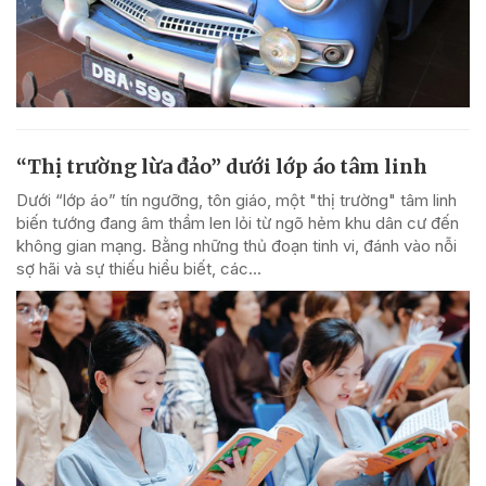
“Thị trường lừa đảo” dưới lớp áo tâm linh
Dưới “lớp áo” tín ngưỡng, tôn giáo, một "thị trường" tâm linh
biến tướng đang âm thầm len lỏi từ ngõ hẻm khu dân cư đến
không gian mạng. Bằng những thủ đoạn tinh vi, đánh vào nỗi
sợ hãi và sự thiếu hiểu biết, các...