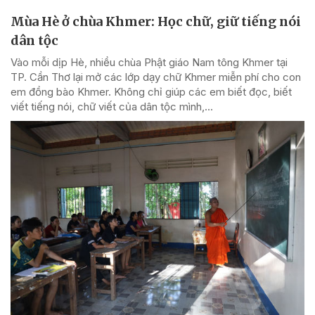
Mùa Hè ở chùa Khmer: Học chữ, giữ tiếng nói
dân tộc
Vào mỗi dịp Hè, nhiều chùa Phật giáo Nam tông Khmer tại
TP. Cần Thơ lại mở các lớp dạy chữ Khmer miễn phí cho con
em đồng bào Khmer. Không chỉ giúp các em biết đọc, biết
viết tiếng nói, chữ viết của dân tộc mình,...