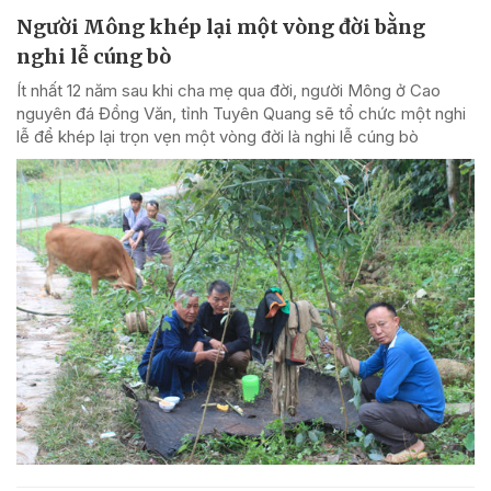
Người Mông khép lại một vòng đời bằng
nghi lễ cúng bò
Ít nhất 12 năm sau khi cha mẹ qua đời, người Mông ở Cao
nguyên đá Đồng Văn, tỉnh Tuyên Quang sẽ tổ chức một nghi
lễ để khép lại trọn vẹn một vòng đời là nghi lễ cúng bò