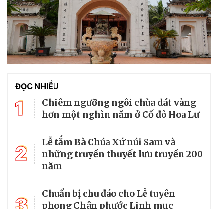
ĐỌC NHIỀU
1
Chiêm ngưỡng ngôi chùa dát vàng
hơn một nghìn năm ở Cố đô Hoa Lư
Lễ tắm Bà Chúa Xứ núi Sam và
2
những truyền thuyết lưu truyền 200
năm
Chuẩn bị chu đáo cho Lễ tuyên
3
phong Chân phước Linh mục
Trương Bửu Diệp