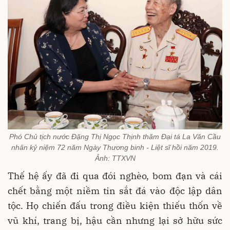
Phó Chủ tịch nước Đặng Thị Ngọc Thịnh thăm Đại tá La Văn Cầu
nhân kỷ niệm 72 năm Ngày Thương binh - Liệt sĩ hồi năm 2019.
Ảnh: TTXVN
Thế hệ ấy đã đi qua đói nghèo, bom đạn và cái
chết bằng một niềm tin sắt đá vào độc lập dân
tộc. Họ chiến đấu trong điều kiện thiếu thốn về
vũ khí, trang bị, hậu cần nhưng lại sở hữu sức