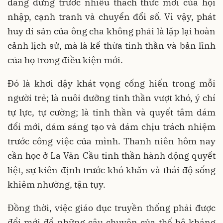
đang đứng trước nhiều thách thức mới của hội
nhập, cạnh tranh và chuyển đổi số. Vì vậy, phát
huy di sản của ông cha không phải là lặp lại hoàn
cảnh lịch sử, mà là kế thừa tinh thần và bản lĩnh
của họ trong điều kiện mới.
Đó là khơi dậy khát vọng cống hiến trong mỗi
người trẻ; là nuôi dưỡng tinh thần vượt khó, ý chí
tự lực, tự cường; là tinh thần và quyết tâm dám
đổi mới, dám sáng tạo và dám chịu trách nhiệm
trước công việc của mình. Thanh niên hôm nay
cần học ở La Văn Cầu tinh thần hành động quyết
liệt, sự kiên định trước khó khăn và thái độ sống
khiêm nhường, tận tụy.
Đồng thời, việc giáo dục truyền thống phải được
đổi mới để những câu chuyện của thế hệ kháng