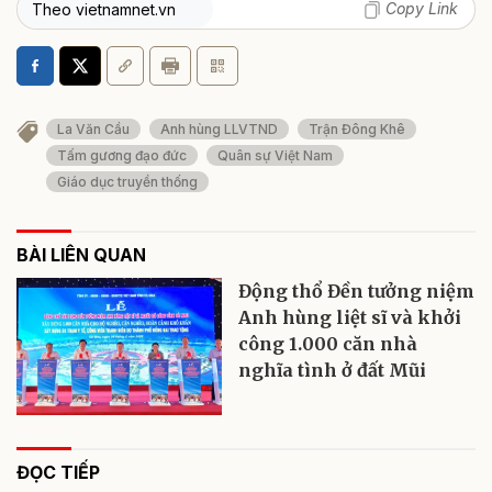
Copy Link
Theo vietnamnet.vn
La Văn Cầu
Anh hùng LLVTND
Trận Đông Khê
Tấm gương đạo đức
Quân sự Việt Nam
Giáo dục truyền thống
BÀI LIÊN QUAN
Động thổ Đền tưởng niệm
Anh hùng liệt sĩ và khởi
công 1.000 căn nhà
nghĩa tình ở đất Mũi
ĐỌC TIẾP