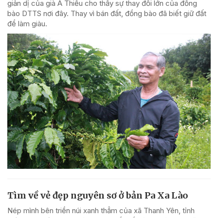
giản dị của già A Thiếu cho thấy sự thay đổi lớn của đồng
bào DTTS nơi đây. Thay vì bán đất, đồng bào đã biết giữ đất
để làm giàu.
Tìm về vẻ đẹp nguyên sơ ở bản Pa Xa Lào
Nép mình bên triền núi xanh thẳm của xã Thanh Yên, tỉnh