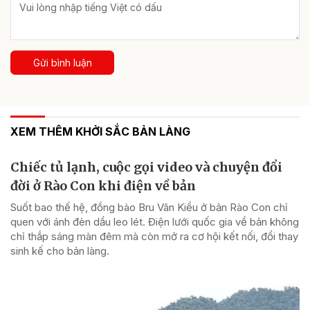
Gửi bình luận
XEM THÊM KHỞI SẮC BẢN LÀNG
Chiếc tủ lạnh, cuộc gọi video và chuyện đổi
đời ở Rào Con khi điện về bản
Suốt bao thế hệ, đồng bào Bru Vân Kiều ở bản Rào Con chỉ
quen với ánh đèn dầu leo lét. Điện lưới quốc gia về bản không
chỉ thắp sáng màn đêm mà còn mở ra cơ hội kết nối, đổi thay
sinh kế cho bản làng.