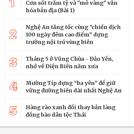
1
Cơn sốt trăm tỷ và "mỏ vàng" văn
hóa bản địa (Bài 1)
Nghệ An tăng tốc cùng "chiến dịch
2
100 ngày đêm cao điểm” dựng
trường nội trú vùng biên
3
Tháng 5 ở Vũng Chùa - Đảo Yến,
nhớ về Điện Biên năm xưa
4
Mường Típ dựng “ba yên” để giữ
vững đường biên dài nhất Nghệ An
5
Hàng rào xanh đổi thay bản làng
đồng bào dân tộc Thái