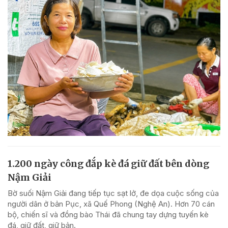
1.200 ngày công đắp kè đá giữ đất bên dòng
Nậm Giải
Bờ suối Nậm Giải đang tiếp tục sạt lở, đe dọa cuộc sống của
người dân ở bản Pục, xã Quế Phong (Nghệ An). Hơn 70 cán
bộ, chiến sĩ và đồng bào Thái đã chung tay dựng tuyến kè
đá, giữ đất, giữ bản.