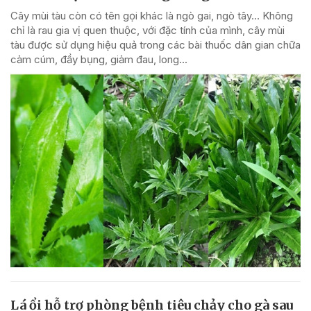
Cây mùi tàu còn có tên gọi khác là ngò gai, ngò tây… Không
chỉ là rau gia vị quen thuộc, với đặc tính của mình, cây mùi
tàu được sử dụng hiệu quả trong các bài thuốc dân gian chữa
cảm cúm, đầy bụng, giảm đau, long...
Lá ổi hỗ trợ phòng bệnh tiêu chảy cho gà sau