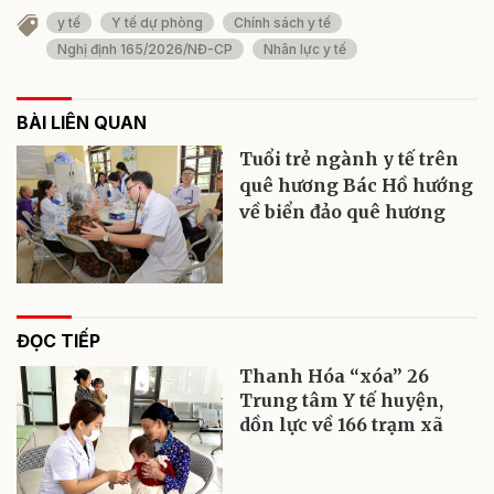
y tế
Y tế dự phòng
Chính sách y tế
Nghị định 165/2026/NĐ-CP
Nhân lực y tế
BÀI LIÊN QUAN
Tuổi trẻ ngành y tế trên
quê hương Bác Hồ hướng
về biển đảo quê hương
ĐỌC TIẾP
Thanh Hóa “xóa” 26
Trung tâm Y tế huyện,
dồn lực về 166 trạm xã