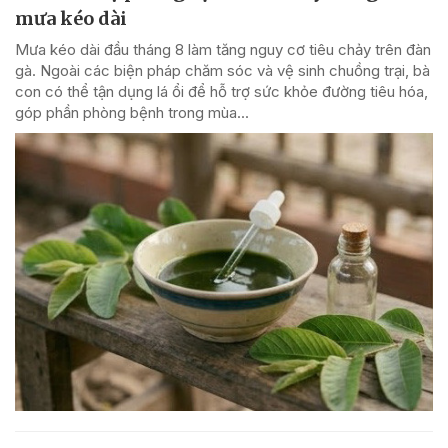
mưa kéo dài
Mưa kéo dài đầu tháng 8 làm tăng nguy cơ tiêu chảy trên đàn
gà. Ngoài các biện pháp chăm sóc và vệ sinh chuồng trại, bà
con có thể tận dụng lá ổi để hỗ trợ sức khỏe đường tiêu hóa,
góp phần phòng bệnh trong mùa...