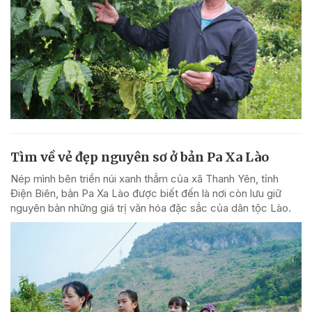
Tìm về vẻ đẹp nguyên sơ ở bản Pa Xa Lào
Nép mình bên triền núi xanh thẳm của xã Thanh Yên, tỉnh
Điện Biên, bản Pa Xa Lào được biết đến là nơi còn lưu giữ
nguyên bản những giá trị văn hóa đặc sắc của dân tộc Lào.