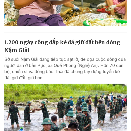
1.200 ngày công đắp kè đá giữ đất bên dòng
Nậm Giải
Bờ suối Nậm Giải đang tiếp tục sạt lở, đe dọa cuộc sống của
người dân ở bản Pục, xã Quế Phong (Nghệ An). Hơn 70 cán
bộ, chiến sĩ và đồng bào Thái đã chung tay dựng tuyến kè
đá, giữ đất, giữ bản.