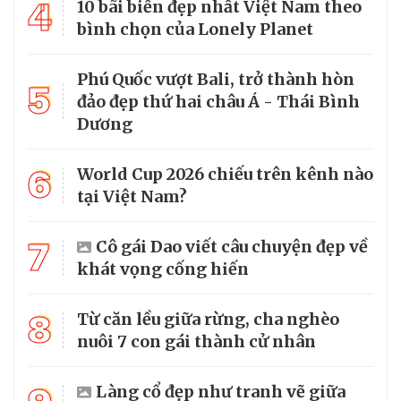
4
10 bãi biển đẹp nhất Việt Nam theo
bình chọn của Lonely Planet
Phú Quốc vượt Bali, trở thành hòn
5
đảo đẹp thứ hai châu Á - Thái Bình
Dương
6
World Cup 2026 chiếu trên kênh nào
tại Việt Nam?
7
Cô gái Dao viết câu chuyện đẹp về
khát vọng cống hiến
8
Từ căn lều giữa rừng, cha nghèo
nuôi 7 con gái thành cử nhân
Làng cổ đẹp như tranh vẽ giữa