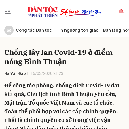
Gửi bình luận
Công tác Dân tộc
Tín ngưỡng tôn giáo
Bản làng hô
Chống lây lan Covid-19 ở điểm
nóng Bình Thuận
Hà Văn Đạo
16/03/2020 21:23
Để công tác phòng, chống dịch Covid-19 đạt
Hủy
Gửi
kết quả, Chủ tịch tỉnh Bình Thuận yêu cầu,
Mặt trận Tổ quốc Việt Nam và các tổ chức,
đoàn thể phối hợp với các cấp chính quyền,
nhất là chính quyền cơ sở trong việc vận
động Nhân dân tuân thủ các biện pháp