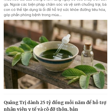
gà. Ngoài các biện pháp chăm sóc và vệ sinh chuồng trại, bà
con có thể tận dụng lá ổi để hỗ trợ sức khỏe đường tiêu hóa,
góp phần phòng bệnh trong mùa...
Quảng Trị dành 25 tỷ đồng mỗi năm để hỗ trợ
nhân viên y tế và cô đỡ thôn, bản