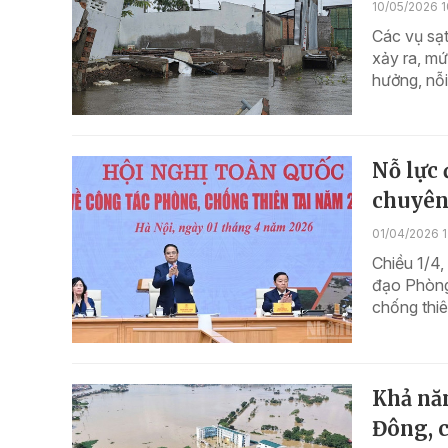
10/05/2026 1
Các vụ sạt
xảy ra, mứ
hưởng, nỗi
Nỗ lực 
chuyên 
01/04/2026 
Chiều 1/4,
đạo Phòng 
chống thiê
Khả năn
Đông, 