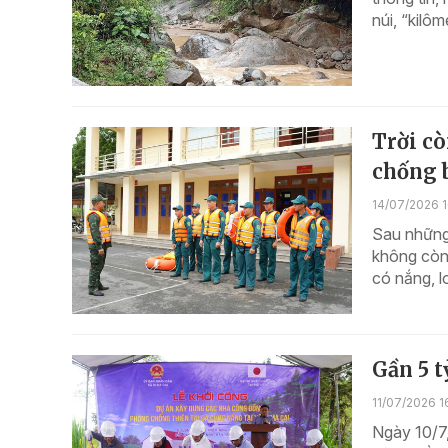
núi, “kilô
Trời c
chống 
14/07/2026 1
Sau những 
không còn 
có nắng, l
Gần 5 t
11/07/2026 1
Ngày 10/7,