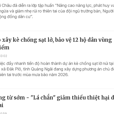
ai Châu đã diễn ra lớp tập huấn “Nâng cao năng lực, phát huy va
gừa và giảm nhẹ rủi ro thiên tai của đội ngũ trưởng bản, Người
cộng đồng dân cư”.
 xây kè chống sạt lở, bảo vệ 12 hộ dân vùng
iểm
13:02
iệc đẩy nhanh tiến độ hoàn thành dự án kè chống sạt lở núi tại
 xã Đăk Plô, tỉnh Quảng Ngãi đang xây dựng phương án chủ 
hiên tai trước mùa mưa bão năm 2026.
g từ sớm - "Lá chắn" giảm thiểu thiệt hại 
ai
20:59