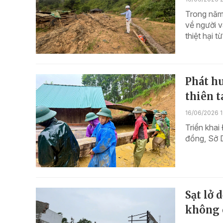
Trong năm 
về người v
thiệt hại t
Phát hu
thiên t
16/06/2026 
Triển khai
đồng, Sở 
Sạt lở 
không 