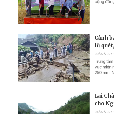
cộng đồng 
Cảnh bá
lũ quét,
09/07/2026 
Trung tâm 
vực miền n
250 mm. Nh
Lai Châ
cho Ngư
04/07/2026 