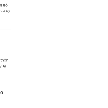
i trò
 có uy
 thôn
động
do