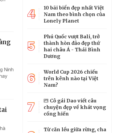
10 bãi biển đẹp nhất Việt
4
Nam theo bình chọn của
Lonely Planet
Phú Quốc vượt Bali, trở
sàng
5
thành hòn đảo đẹp thứ
hai châu Á - Thái Bình
Dương
ng Ninh
World Cup 2026 chiếu
6
 hay
trên kênh nào tại Việt
Nam?
Cô gái Dao viết câu
7
chuyện đẹp về khát vọng
tai
cống hiến
nhà
Từ căn lều giữa rừng, cha