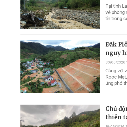
Tại tỉnh L
về phòng n
tín trong 
Đăk Plô
nguy h
30/06/2026 
Cùng với v
Rooc Mẹt,
ứng phó t
Chủ độn
thiên t
16/06/2026 