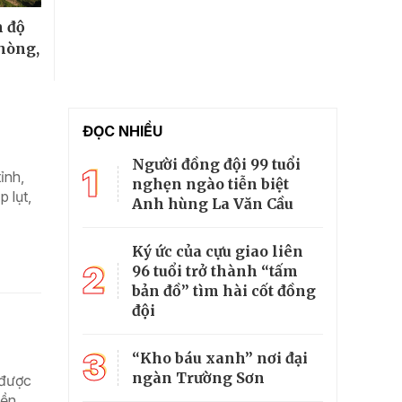
 độ
hòng,
ĐỌC NHIỀU
Người đồng đội 99 tuổi
1
ỉnh,
nghẹn ngào tiễn biệt
 lụt,
Anh hùng La Văn Cầu
Ký ức của cựu giao liên
2
96 tuổi trở thành “tấm
bản đồ” tìm hài cốt đồng
đội
3
“Kho báu xanh” nơi đại
ngàn Trường Sơn
 được
iền