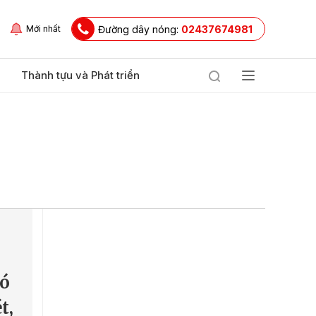
Đường dây nóng:
02437674981
Mới nhất
Thành tựu và Phát triển
ó
t,