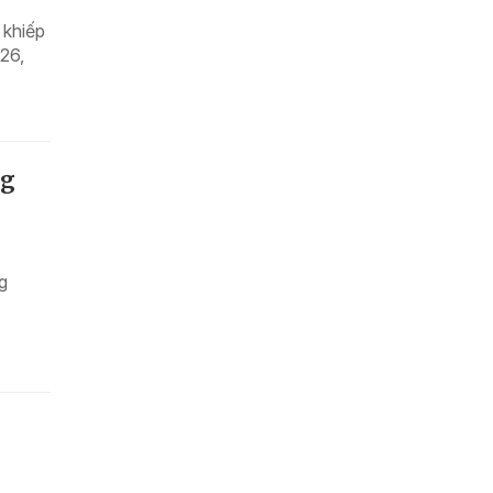
 khiếp
026,
ng
g