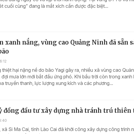
mét cuối cùng” đang là mắt xích cần được đặc biệt...
òn xanh nắng, vùng cao Quảng Ninh đã sẵn 
bão
6:12
thiệt hại nặng nề do bão Yagi gây ra, nhiều xã vùng cao Quả
đợi mưa lớn mới bắt đầu ứng phó. Khi bầu trời còn trong xanh
oa truyền thanh, lực lượng xung kích và các phương...
ỷ đồng đầu tư xây dựng nhà tránh trú thiên 
6:40
 xã Si Ma Cai, tỉnh Lào Cai đã khởi công xây dựng công trình 