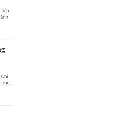
 tiếp
 ảnh
ng
 Chỉ
hòng,