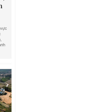
n
 vực
c
,
ạnh