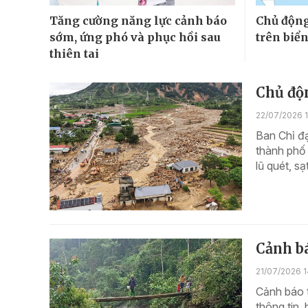
Tăng cường năng lực cảnh báo
Chủ động
sớm, ứng phó và phục hồi sau
trên biể
thiên tai
Chủ độn
22/07/2026 
Ban Chỉ đ
thành phố 
lũ quét, sạ
Cảnh bá
21/07/2026 1
Cảnh báo t
thông tin,