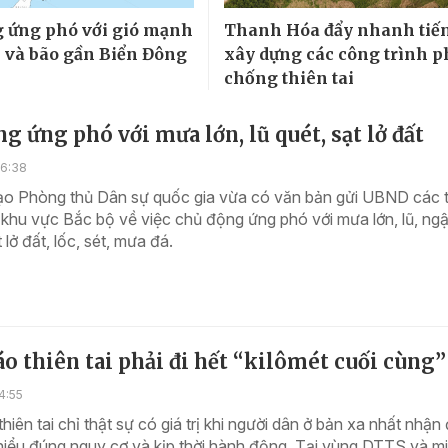
 ứng phó với gió mạnh
Thanh Hóa đẩy nhanh tiến
n và bão gần Biển Đông
xây dựng các công trình p
chống thiên tai
g ứng phó với mưa lớn, lũ quét, sạt lở đất
16:38
ạo Phòng thủ Dân sự quốc gia vừa có văn bản gửi UBND các t
khu vực Bắc bộ về việc chủ động ứng phó với mưa lớn, lũ, ngập
t lở đất, lốc, sét, mưa đá.
o thiên tai phải đi hết “kilômét cuối cùng”
4:55
hiên tai chỉ thật sự có giá trị khi người dân ở bản xa nhất nhận
 hiểu đúng nguy cơ và kịp thời hành động. Tại vùng DTTS và m