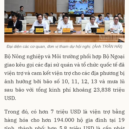
Đại diện các cơ quan, đơn vị tham dự hội nghị. (Ảnh TRẦN HẢI)
Bộ Nông nghiệp và Môi trường phối hợp Bộ Ngoại
giao kêu gọi các đại sứ quán và tổ chức quốc tế đã
viện trợ và cam kết viện trợ cho các địa phương bị
ảnh hưởng bởi bão số 10, 11, 12, 13 và mưa lũ
sau bão với tổng kinh phí khoảng 23,838 triệu
USD.
Trong đó, có hơn 7 triệu USD là viện trợ bằng
hàng hóa cho hơn 194.000 hộ gia đình tại 19
tỉnh, thành phố; hơn 5,8 triệu USD là cấp phát