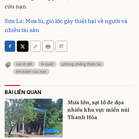
cứu nạn.
Sơn La: Mưa lũ, gió lốc gây thiệt hại về người và
nhiều tài sản
sạt lở đất
lũ quét
phòng chống thiên tai
tìm kiếm cứu nạn
BÀI LIÊN QUAN
Mưa lớn, sạt lở đe dọa
nhiều khu vực miền núi
Thanh Hóa