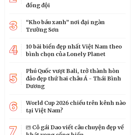
đồng đội
3
“Kho báu xanh” nơi đại ngàn
Trường Sơn
4
10 bãi biển đẹp nhất Việt Nam theo
bình chọn của Lonely Planet
Phú Quốc vượt Bali, trở thành hòn
5
đảo đẹp thứ hai châu Á - Thái Bình
Dương
6
World Cup 2026 chiếu trên kênh nào
tại Việt Nam?
7
Cô gái Dao viết câu chuyện đẹp về
khát vọng cống hiến