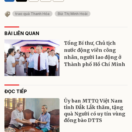
trao quà Thanh Hóa
Bùi Thị Minh Hoài
BÀI LIÊN QUAN
Tổng Bí thư, Chủ tịch
nước động viên công
nhân, người lao động ở
Thành phố Hồ Chí Minh
ĐỌC TIẾP
Ủy ban MTTQ Việt Nam
tỉnh Đắk Lắk thăm, tặng
quà Người có uy tín vùng
đồng bào DTTS