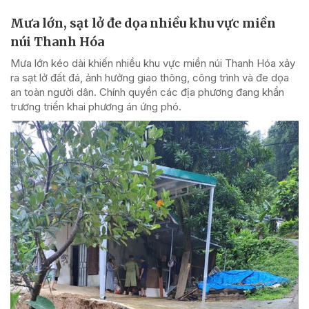
Mưa lớn, sạt lở đe dọa nhiều khu vực miền
núi Thanh Hóa
Mưa lớn kéo dài khiến nhiều khu vực miền núi Thanh Hóa xảy
ra sạt lở đất đá, ảnh hưởng giao thông, công trình và đe dọa
an toàn người dân. Chính quyền các địa phương đang khẩn
trương triển khai phương án ứng phó.