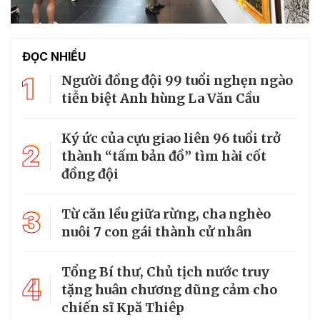
ĐỌC NHIỀU
1
Người đồng đội 99 tuổi nghẹn ngào
tiễn biệt Anh hùng La Văn Cầu
Ký ức của cựu giao liên 96 tuổi trở
2
thành “tấm bản đồ” tìm hài cốt
đồng đội
3
Từ căn lều giữa rừng, cha nghèo
nuôi 7 con gái thành cử nhân
Tổng Bí thư, Chủ tịch nước truy
4
tặng huân chương dũng cảm cho
chiến sĩ Kpă Thiêp