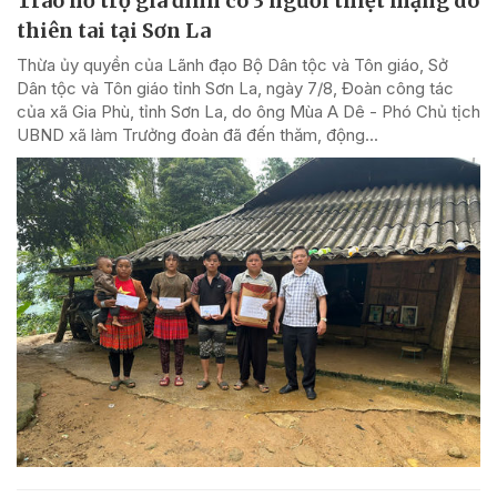
Trao hỗ trợ gia đình có 3 người thiệt mạng do
thiên tai tại Sơn La
Thừa ủy quyền của Lãnh đạo Bộ Dân tộc và Tôn giáo, Sở
Dân tộc và Tôn giáo tỉnh Sơn La, ngày 7/8, Đoàn công tác
của xã Gia Phù, tỉnh Sơn La, do ông Mùa A Dê - Phó Chủ tịch
UBND xã làm Trưởng đoàn đã đến thăm, động...