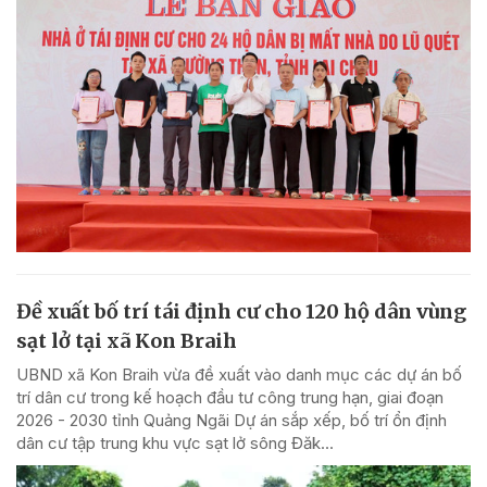
Đề xuất bố trí tái định cư cho 120 hộ dân vùng
sạt lở tại xã Kon Braih
UBND xã Kon Braih vừa đề xuất vào danh mục các dự án bố
trí dân cư trong kế hoạch đầu tư công trung hạn, giai đoạn
2026 - 2030 tỉnh Quảng Ngãi Dự án sắp xếp, bố trí ổn định
dân cư tập trung khu vực sạt lở sông Đăk...