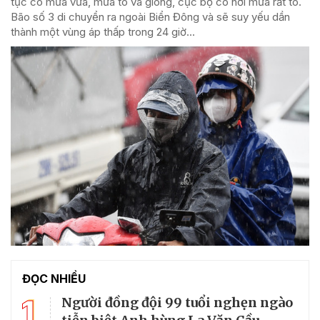
tục có mưa vừa, mưa to và giông, cục bộ có nơi mưa rất to.
Bão số 3 di chuyển ra ngoài Biển Đông và sẽ suy yếu dần
thành một vùng áp thấp trong 24 giờ...
ĐỌC NHIỀU
1
Người đồng đội 99 tuổi nghẹn ngào