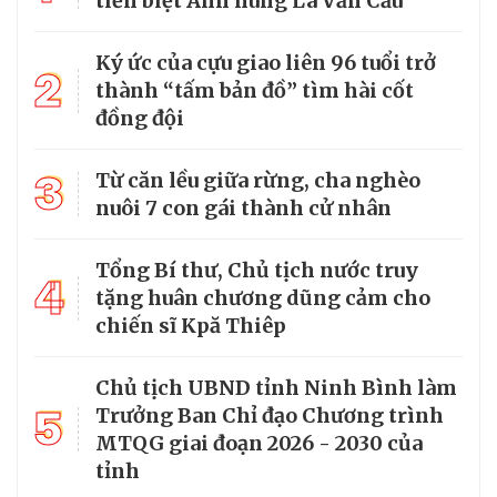
tiễn biệt Anh hùng La Văn Cầu
Ký ức của cựu giao liên 96 tuổi trở
2
thành “tấm bản đồ” tìm hài cốt
đồng đội
3
Từ căn lều giữa rừng, cha nghèo
nuôi 7 con gái thành cử nhân
Tổng Bí thư, Chủ tịch nước truy
4
tặng huân chương dũng cảm cho
chiến sĩ Kpă Thiêp
Chủ tịch UBND tỉnh Ninh Bình làm
5
Trưởng Ban Chỉ đạo Chương trình
MTQG giai đoạn 2026 - 2030 của
tỉnh