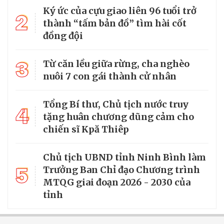
Ký ức của cựu giao liên 96 tuổi trở
2
thành “tấm bản đồ” tìm hài cốt
đồng đội
3
Từ căn lều giữa rừng, cha nghèo
nuôi 7 con gái thành cử nhân
Tổng Bí thư, Chủ tịch nước truy
4
tặng huân chương dũng cảm cho
chiến sĩ Kpă Thiêp
Chủ tịch UBND tỉnh Ninh Bình làm
5
Trưởng Ban Chỉ đạo Chương trình
MTQG giai đoạn 2026 - 2030 của
tỉnh