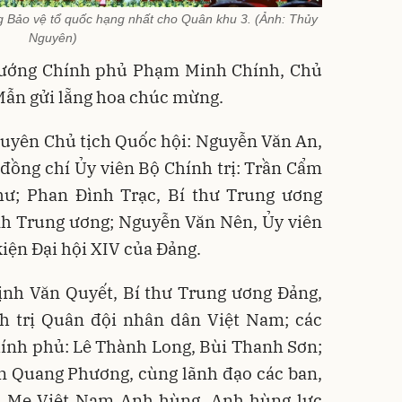
g Bảo vệ tổ quốc hạng nhất cho Quân khu 3. (Ảnh: Thủy
Nguyên)
tướng Chính phủ Phạm Minh Chính, Chủ
Mẫn gửi lẵng hoa chúc mừng.
guyên Chủ tịch Quốc hội: Nguyễn Văn An,
đồng chí Ủy viên Bộ Chính trị: Trần Cẩm
hư; Phan Đình Trạc, Bí thư Trung ương
nh Trung ương; Nguyễn Văn Nên, Ủy viên
iện Đại hội XIV của Đảng.
rịnh Văn Quyết, Bí thư Trung ương Đảng,
 trị Quân đội nhân dân Việt Nam; các
ính phủ: Lê Thành Long, Bùi Thanh Sơn;
n Quang Phương, cùng lãnh đạo các ban,
c Mẹ Việt Nam Anh hùng, Anh hùng lực