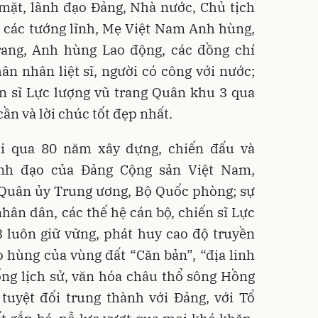
y mặt, lãnh đạo Đảng, Nhà nước, Chủ tịch
 các tướng lĩnh, Mẹ Việt Nam Anh hùng,
ang, Anh hùng Lao động, các đồng chí
ân nhân liệt sĩ, người có công với nước;
ến sĩ Lực lượng vũ trang Quân khu 3 qua
cần và lời chúc tốt đẹp nhất.
ải qua 80 năm xây dựng, chiến đấu và
ãnh đạo của Đảng Cộng sản Việt Nam,
à Quân ủy Trung ương, Bộ Quốc phòng; sự
ân dân, các thế hệ cán bộ, chiến sĩ Lực
 luôn giữ vững, phát huy cao độ truyền
ào hùng của vùng đất “Căn bản”, “địa linh
ống lịch sử, văn hóa châu thổ sông Hồng
tuyệt đối trung thành với Đảng, với Tổ