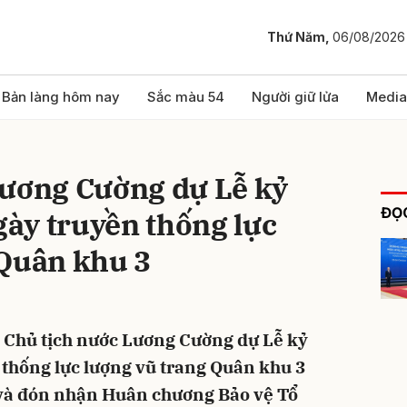
Thứ Năm,
06/08/2026
bình luận
Bản làng hôm nay
Sắc màu 54
Người giữ lửa
Media
Lương Cường dự Lễ kỷ
ĐỌC
ày truyền thống lực
 Quân khu 3
Hủy
G
, Chủ tịch nước Lương Cường dự Lễ kỷ
thống lực lượng vũ trang Quân khu 3
và đón nhận Huân chương Bảo vệ Tổ