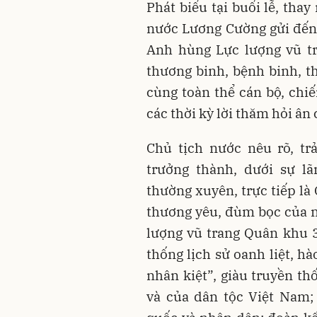
Phát biểu tại buổi lễ, tha
nước Lương Cường gửi đến
Anh hùng Lực lượng vũ tr
thương binh, bệnh binh, th
cùng toàn thể cán bộ, chi
các thời kỳ lời thăm hỏi ân 
Chủ tịch nước nêu rõ, tr
trưởng thành, dưới sự l
thường xuyên, trực tiếp l
thương yêu, đùm bọc của nh
lượng vũ trang Quân khu 3
thống lịch sử oanh liệt, h
nhân kiệt”, giàu truyền th
và của dân tộc Việt Nam; 