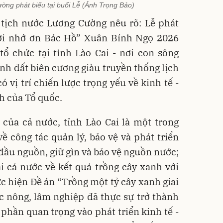
ờng phát biểu tại buổi Lễ (Ảnh Trọng Bảo)
ủ tịch nước Lương Cường nêu rõ: Lễ phát
đời nhớ ơn Bác Hồ” Xuân Bính Ngọ 2026
tổ chức tại tỉnh Lào Cai - nơi con sông
nh đất biên cương giàu truyền thống lịch
 vị trí chiến lược trọng yếu về kinh tế -
nh của Tổ quốc.
của cả nước, tỉnh Lào Cai là một trong
 công tác quản lý, bảo vệ và phát triển
đầu nguồn, giữ gìn và bảo vệ nguồn nước;
i cả nước về kết quả trồng cây xanh với
ực hiện Đề án “Trồng một tỷ cây xanh giai
c nông, lâm nghiệp đã thực sự trở thành
 phần quan trọng vào phát triển kinh tế -