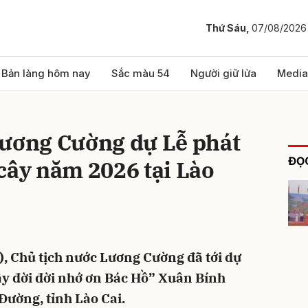
Thứ Sáu,
07/08/2026
bình luận
Bản làng hôm nay
Sắc màu 54
Người giữ lửa
Media
Lương Cường dự Lễ phát
ĐỌC
cây năm 2026 tại Lào
Hủy
G
), Chủ tịch nước Lương Cường đã tới dự
ây đời đời nhớ ơn Bác Hồ” Xuân Bính
ường, tỉnh Lào Cai.