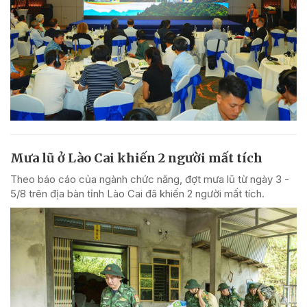
Mưa lũ ở Lào Cai khiến 2 người mất tích
Theo báo cáo của ngành chức năng, đợt mưa lũ từ ngày 3 -
5/8 trên địa bàn tỉnh Lào Cai đã khiến 2 người mất tích.