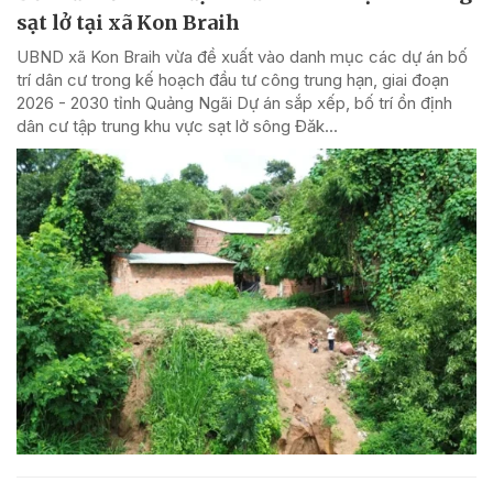
sạt lở tại xã Kon Braih
UBND xã Kon Braih vừa đề xuất vào danh mục các dự án bố
trí dân cư trong kế hoạch đầu tư công trung hạn, giai đoạn
2026 - 2030 tỉnh Quảng Ngãi Dự án sắp xếp, bố trí ổn định
dân cư tập trung khu vực sạt lở sông Đăk...