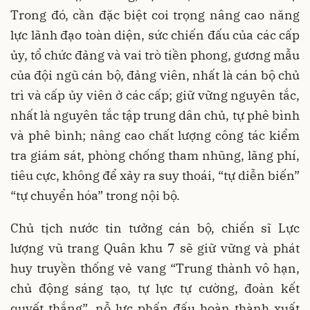
Trong đó, cần đặc biệt coi trọng nâng cao năng
lực lãnh đạo toàn diện, sức chiến đấu của các cấp
ủy, tổ chức đảng và vai trò tiền phong, gương mẫu
của đội ngũ cán bộ, đảng viên, nhất là cán bộ chủ
trì và cấp ủy viên ở các cấp; giữ vững nguyên tắc,
nhất là nguyên tắc tập trung dân chủ, tự phê bình
và phê bình; nâng cao chất lượng công tác kiểm
tra giám sát, phòng chống tham nhũng, lãng phí,
tiêu cực, không để xảy ra suy thoái, “tự diễn biến”
“tự chuyển hóa” trong nội bộ.
Chủ tịch nước tin tưởng cán bộ, chiến sĩ Lực
lượng vũ trang Quân khu 7 sẽ giữ vững và phát
huy truyền thống vẻ vang “Trung thành vô hạn,
chủ động sáng tạo, tự lực tự cường, đoàn kết
quyết thắng”, nỗ lực phấn đấu hoàn thành xuất