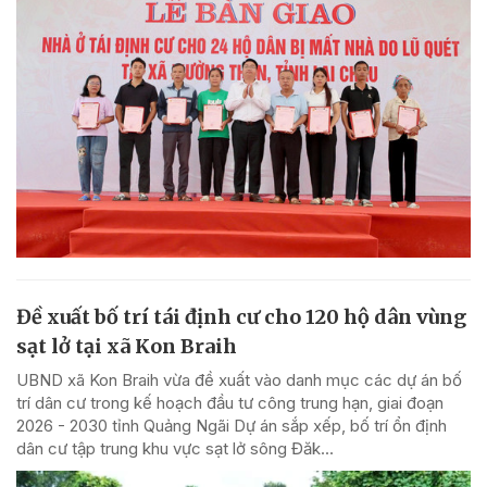
Đề xuất bố trí tái định cư cho 120 hộ dân vùng
sạt lở tại xã Kon Braih
UBND xã Kon Braih vừa đề xuất vào danh mục các dự án bố
trí dân cư trong kế hoạch đầu tư công trung hạn, giai đoạn
2026 - 2030 tỉnh Quảng Ngãi Dự án sắp xếp, bố trí ổn định
dân cư tập trung khu vực sạt lở sông Đăk...