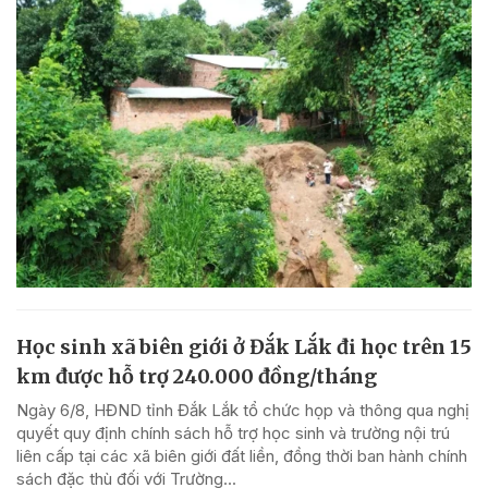
Học sinh xã biên giới ở Đắk Lắk đi học trên 15
km được hỗ trợ 240.000 đồng/tháng
Ngày 6/8, HĐND tỉnh Đắk Lắk tổ chức họp và thông qua nghị
quyết quy định chính sách hỗ trợ học sinh và trường nội trú
liên cấp tại các xã biên giới đất liền, đồng thời ban hành chính
sách đặc thù đối với Trường...