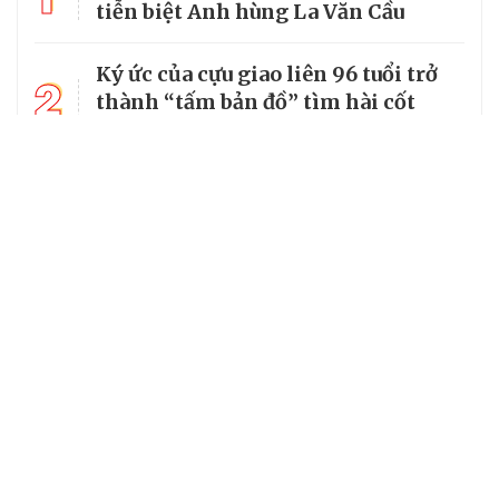
tiễn biệt Anh hùng La Văn Cầu
Ký ức của cựu giao liên 96 tuổi trở
2
thành “tấm bản đồ” tìm hài cốt
đồng đội
3
Từ căn lều giữa rừng, cha nghèo
nuôi 7 con gái thành cử nhân
Tổng Bí thư, Chủ tịch nước truy
4
tặng huân chương dũng cảm cho
chiến sĩ Kpă Thiêp
Chủ tịch UBND tỉnh Ninh Bình làm
5
Trưởng Ban Chỉ đạo Chương trình
MTQG giai đoạn 2026 - 2030 của
tỉnh