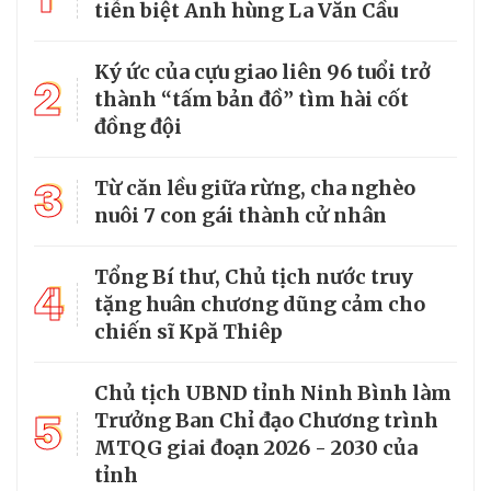
tiễn biệt Anh hùng La Văn Cầu
Ký ức của cựu giao liên 96 tuổi trở
2
thành “tấm bản đồ” tìm hài cốt
đồng đội
3
Từ căn lều giữa rừng, cha nghèo
nuôi 7 con gái thành cử nhân
Tổng Bí thư, Chủ tịch nước truy
4
tặng huân chương dũng cảm cho
chiến sĩ Kpă Thiêp
Chủ tịch UBND tỉnh Ninh Bình làm
5
Trưởng Ban Chỉ đạo Chương trình
MTQG giai đoạn 2026 - 2030 của
tỉnh