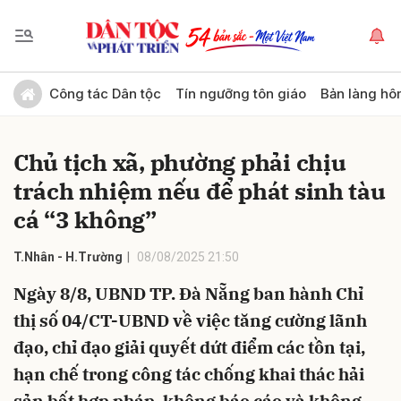
Gửi bình luận
Công tác Dân tộc
Tín ngưỡng tôn giáo
Bản làng hô
Chủ tịch xã, phường phải chịu
trách nhiệm nếu để phát sinh tàu
cá “3 không”
T.Nhân - H.Trường
08/08/2025 21:50
Hủy
Gửi
Ngày 8/8, UBND TP. Đà Nẵng ban hành Chỉ
thị số 04/CT-UBND về việc tăng cường lãnh
đạo, chỉ đạo giải quyết dứt điểm các tồn tại,
hạn chế trong công tác chống khai thác hải