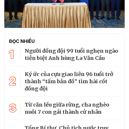
ĐỌC NHIỀU
1
Người đồng đội 99 tuổi nghẹn ngào
tiễn biệt Anh hùng La Văn Cầu
Ký ức của cựu giao liên 96 tuổi trở
2
thành “tấm bản đồ” tìm hài cốt
đồng đội
3
Từ căn lều giữa rừng, cha nghèo
nuôi 7 con gái thành cử nhân
Tổng Bí thư, Chủ tịch nước truy