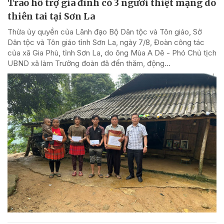
Trao hỗ trợ gia đình có 3 người thiệt mạng do
thiên tai tại Sơn La
Thừa ủy quyền của Lãnh đạo Bộ Dân tộc và Tôn giáo, Sở
Dân tộc và Tôn giáo tỉnh Sơn La, ngày 7/8, Đoàn công tác
của xã Gia Phù, tỉnh Sơn La, do ông Mùa A Dê - Phó Chủ tịch
UBND xã làm Trưởng đoàn đã đến thăm, động...