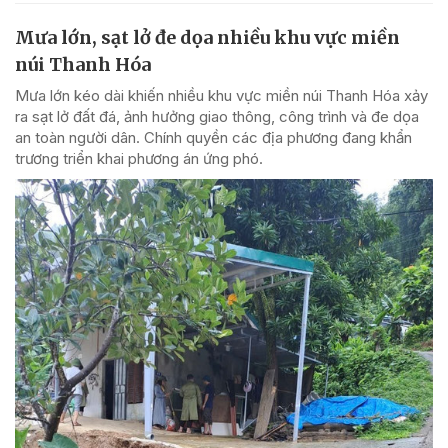
Mưa lớn, sạt lở đe dọa nhiều khu vực miền
núi Thanh Hóa
Mưa lớn kéo dài khiến nhiều khu vực miền núi Thanh Hóa xảy
ra sạt lở đất đá, ảnh hưởng giao thông, công trình và đe dọa
an toàn người dân. Chính quyền các địa phương đang khẩn
trương triển khai phương án ứng phó.