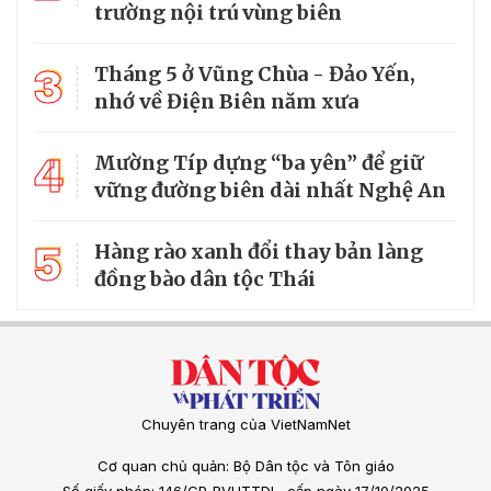
trường nội trú vùng biên
3
Tháng 5 ở Vũng Chùa - Đảo Yến,
nhớ về Điện Biên năm xưa
4
Mường Típ dựng “ba yên” để giữ
vững đường biên dài nhất Nghệ An
5
Hàng rào xanh đổi thay bản làng
đồng bào dân tộc Thái
Chuyên trang của VietNamNet
Cơ quan chủ quản: Bộ Dân tộc và Tôn giáo
Số giấy phép: 146/GP-BVHTTDL, cấp ngày 17/10/2025