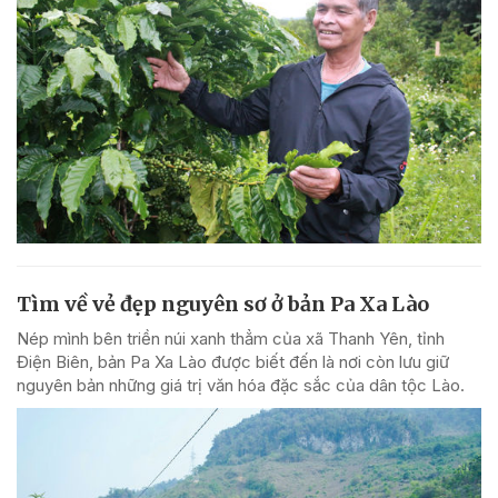
Tìm về vẻ đẹp nguyên sơ ở bản Pa Xa Lào
Nép mình bên triền núi xanh thẳm của xã Thanh Yên, tỉnh
Điện Biên, bản Pa Xa Lào được biết đến là nơi còn lưu giữ
nguyên bản những giá trị văn hóa đặc sắc của dân tộc Lào.