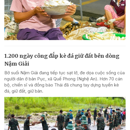
1.200 ngày công đắp kè đá giữ đất bên dòng
Nậm Giải
Bờ suối Nậm Giải đang tiếp tục sạt lở, đe dọa cuộc sống của
người dân ở bản Pục, xã Quế Phong (Nghệ An). Hơn 70 cán
bộ, chiến sĩ và đồng bào Thái đã chung tay dựng tuyến kè
đá, giữ đất, giữ bản.