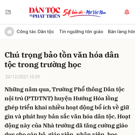
Gửi bình luận
Công tác Dân tộc
Tín ngưỡng tôn giáo
Bản làng hô
Chú trọng bảo tồn văn hóa dân
tộc trong trường học
20/12/2021 10:59
Những năm qua, Trường Phổ thông Dân tộc
Hủy
Gửi
nội trú (PTDTNT) huyện Hướng Hóa lồng
ghép triển khai nhiều hoạt động bổ ích về giữ
gìn và phát huy bản sắc văn hóa dân tộc. Hoạt
động này của Nhà trường đã tăng cường giáo
dục cho cán bộ, giáo viên, nhân viên, học