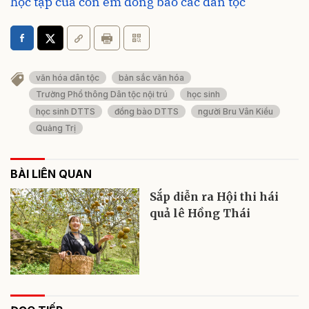
học tập của con em đồng bào các dân tộc
văn hóa dân tộc
bản sắc văn hóa
Trường Phổ thông Dân tộc nội trú
học sinh
học sinh DTTS
đồng bào DTTS
người Bru Vân Kiều
Quảng Trị
BÀI LIÊN QUAN
Sắp diễn ra Hội thi hái
quả lê Hồng Thái