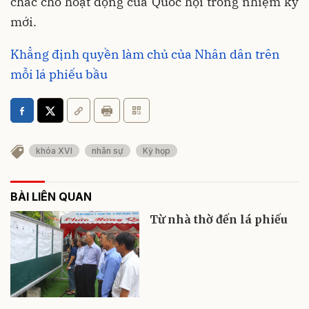
chắc cho hoạt động của Quốc hội trong nhiệm kỳ
mới.
Khẳng định quyền làm chủ của Nhân dân trên
mỗi lá phiếu bầu
khóa XVI
nhân sự
Kỳ họp
BÀI LIÊN QUAN
Từ nhà thờ đến lá phiếu