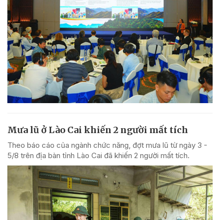
Mưa lũ ở Lào Cai khiến 2 người mất tích
Theo báo cáo của ngành chức năng, đợt mưa lũ từ ngày 3 -
5/8 trên địa bàn tỉnh Lào Cai đã khiến 2 người mất tích.