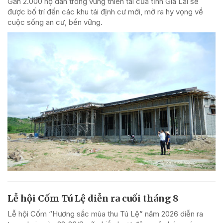
Gần 2.000 hộ dân trong vùng thiên tai của tỉnh Gia Lai sẽ
được bố trí đến các khu tái định cư mới, mở ra hy vọng về
cuộc sống an cư, bền vững.
Lễ hội Cốm Tú Lệ diễn ra cuối tháng 8
Lễ hội Cốm “Hương sắc mùa thu Tú Lệ” năm 2026 diễn ra