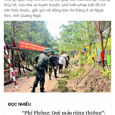
thủy lợi, sửa nhà và tuyên truyền, phổ biến pháp luật đã trở
nên thân thuộc, gần gũi với đồng bào Xơ Đăng ở xã Ngọk
Réo, tỉnh Quảng Ngãi.
ĐỌC NHIỀU
“Phí Phông: Quỷ máu rừng thiêng”: