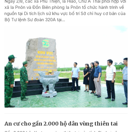
Ngày 2/8, các xã Phú Thiện, Ia Hiao, Chư A Thai phối hợp với
xã Ia Pnôn và Đồn Biên phòng Ia Pnôn tổ chức hành trình về
nguồn tại Di tích lịch sử khu vực bố trí Sở chỉ huy cơ bản của
Bộ Tư lệnh Sư đoàn 320A tại...
An cư cho gần 2.000 hộ dân vùng thiên tai