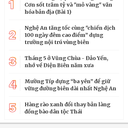
1
Cơn sốt trăm tỷ và "mỏ vàng" văn
hóa bản địa (Bài 1)
Nghệ An tăng tốc cùng "chiến dịch
2
100 ngày đêm cao điểm” dựng
trường nội trú vùng biên
3
Tháng 5 ở Vũng Chùa - Đảo Yến,
nhớ về Điện Biên năm xưa
4
Mường Típ dựng “ba yên” để giữ
vững đường biên dài nhất Nghệ An
5
Hàng rào xanh đổi thay bản làng
đồng bào dân tộc Thái