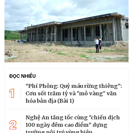
ĐỌC NHIỀU
“Phí Phông: Quỷ máu rừng thiêng”:
1
Cơn sốt trăm tỷ và "mỏ vàng" văn
hóa bản địa (Bài 1)
Nghệ An tăng tốc cùng "chiến dịch
2
100 ngày đêm cao điểm” dựng
trường nội trú vùng biên