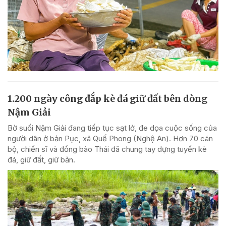
1.200 ngày công đắp kè đá giữ đất bên dòng
Nậm Giải
Bờ suối Nậm Giải đang tiếp tục sạt lở, đe dọa cuộc sống của
người dân ở bản Pục, xã Quế Phong (Nghệ An). Hơn 70 cán
bộ, chiến sĩ và đồng bào Thái đã chung tay dựng tuyến kè
đá, giữ đất, giữ bản.