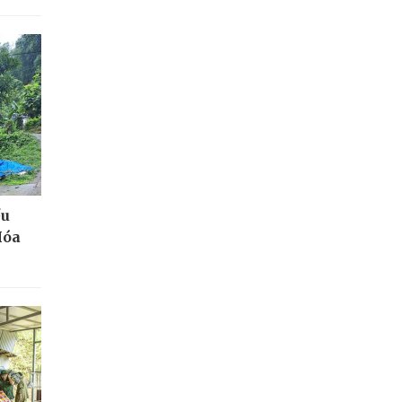
ều
Hóa