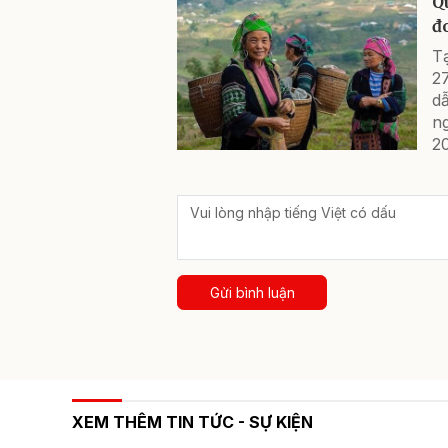
Q
đ
T
2
d
n
2
Gửi bình luận
XEM THÊM TIN TỨC - SỰ KIỆN