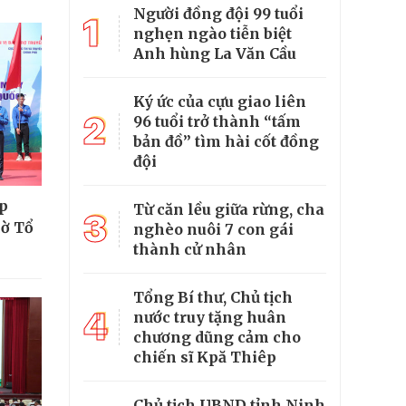
Người đồng đội 99 tuổi
1
nghẹn ngào tiễn biệt
Anh hùng La Văn Cầu
Ký ức của cựu giao liên
2
96 tuổi trở thành “tấm
bản đồ” tìm hài cốt đồng
đội
ắp
Từ căn lều giữa rừng, cha
3
cờ Tổ
nghèo nuôi 7 con gái
thành cử nhân
Tổng Bí thư, Chủ tịch
4
nước truy tặng huân
chương dũng cảm cho
chiến sĩ Kpă Thiêp
Chủ tịch UBND tỉnh Ninh