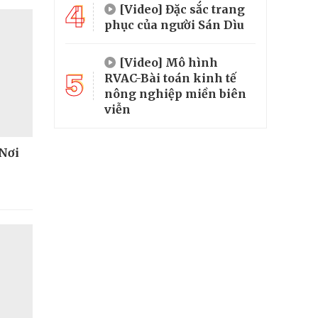
4
[Video] Đặc sắc trang
phục của người Sán Dìu
[Video] Mô hình
5
RVAC-Bài toán kinh tế
nông nghiệp miền biên
viễn
 Nơi