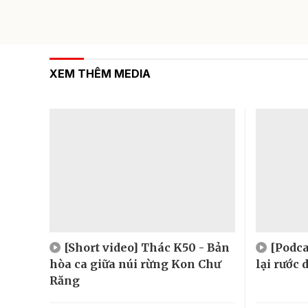
XEM THÊM MEDIA
[Short video] Thác K50 - Bản
[Podca
hòa ca giữa núi rừng Kon Chư
lại rước
Răng