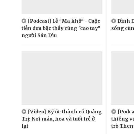
[Podcast] Lễ "Ma khô" - Cuộc
Đình Đ
tiễn đưa bậc thầy cúng "cao tay"
sống cù
người Sán Dìu
[Video] Ký ức thành cổ Quảng
[Podca
Trị: Nơi máu, hoa và tuổi trẻ ở
thiêng v
lại
trò Then