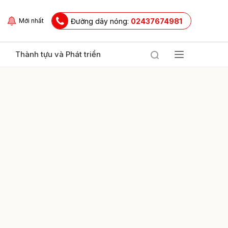
Đường dây nóng:
02437674981
Mới nhất
Thành tựu và Phát triển
ửi