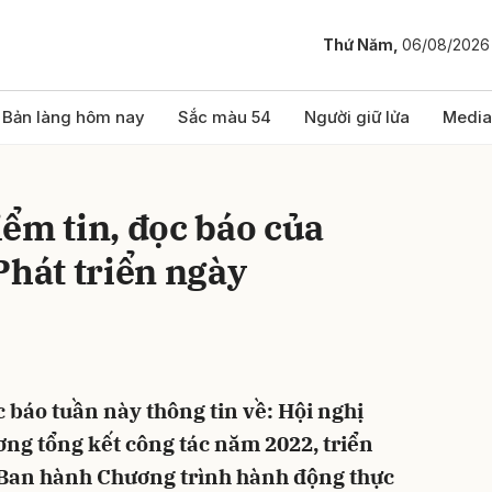
Thứ Năm,
06/08/2026
bình luận
Bản làng hôm nay
Sắc màu 54
Người giữ lửa
Media
ểm tin, đọc báo của
Phát triển ngày
Hủy
G
 báo tuần này thông tin về: Hội nghị
ơng tổng kết công tác năm 2022, triển
Ban hành Chương trình hành động thực