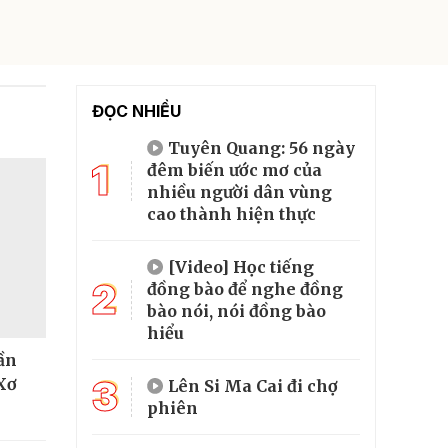
ĐỌC NHIỀU
Tuyên Quang: 56 ngày
1
đêm biến ước mơ của
nhiều người dân vùng
cao thành hiện thực
[Video] Học tiếng
2
đồng bào để nghe đồng
bào nói, nói đồng bào
hiểu
hần
3
Xơ
Lên Si Ma Cai đi chợ
phiên