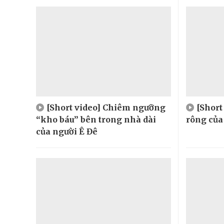
[Short video] Chiêm ngưỡng
[Shor
“kho báu” bên trong nhà dài
rông của
của người Ê Đê