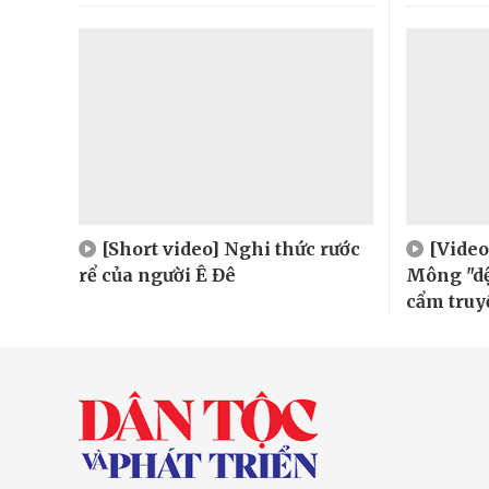
[Short video] Nghi thức rước
[Video
rể của người Ê Đê
Mông "dệ
cẩm truy