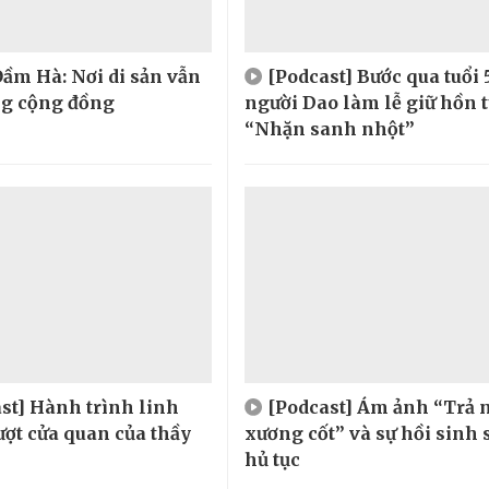
ầm Hà: Nơi di sản vẫn
[Podcast] Bước qua tuổi 
ng cộng đồng
người Dao làm lễ giữ hồn 
“Nhặn sanh nhột”
st] Hành trình linh
[Podcast] Ám ảnh “Trả 
ượt cửa quan của thầy
xương cốt” và sự hồi sinh 
hủ tục