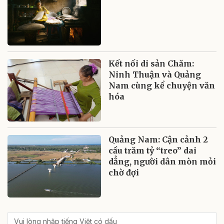
Kết nối di sản Chăm:
Ninh Thuận và Quảng
Nam cùng kể chuyện văn
hóa
Quảng Nam: Cận cảnh 2
cầu trăm tỷ “treo” dai
dẳng, người dân mòn mỏi
chờ đợi