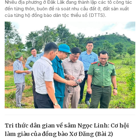
Nhiều địa phương ở Đắk Lắk đang thành lập các tổ công tác
đến từng thôn, buôn để rà soát nhu cầu đất ở, đất sản xuất
của từng hộ đồng bào dân tộc thiểu số (DTTS).
Tri thức dân gian về sâm Ngọc Linh: Cơ hội
làm giàu của đồng bào Xơ Đăng (Bài 2)