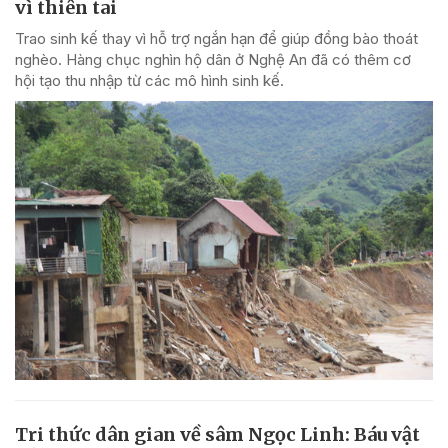
vì thiên tai
Trao sinh kế thay vì hỗ trợ ngắn hạn để giúp đồng bào thoát
nghèo. Hàng chục nghìn hộ dân ở Nghệ An đã có thêm cơ
hội tạo thu nhập từ các mô hình sinh kế.
Tri thức dân gian về sâm Ngọc Linh: Báu vật