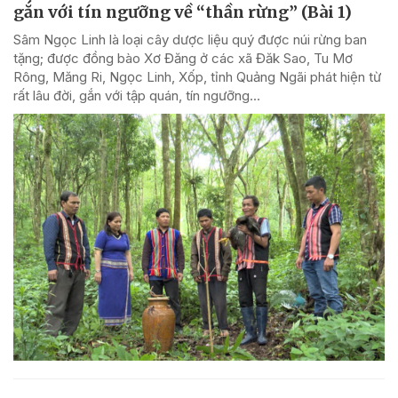
gắn với tín ngưỡng về “thần rừng” (Bài 1)
Sâm Ngọc Linh là loại cây dược liệu quý được núi rừng ban
tặng; được đồng bào Xơ Đăng ở các xã Đăk Sao, Tu Mơ
Rông, Măng Ri, Ngọc Linh, Xốp, tỉnh Quảng Ngãi phát hiện từ
rất lâu đời, gắn với tập quán, tín ngưỡng...