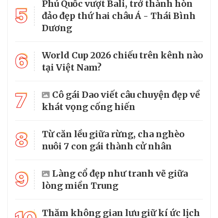
Phú Quốc vượt Bali, trở thành hòn
5
đảo đẹp thứ hai châu Á - Thái Bình
Dương
6
World Cup 2026 chiếu trên kênh nào
tại Việt Nam?
7
Cô gái Dao viết câu chuyện đẹp về
khát vọng cống hiến
8
Từ căn lều giữa rừng, cha nghèo
nuôi 7 con gái thành cử nhân
9
Làng cổ đẹp như tranh vẽ giữa
lòng miền Trung
Thăm không gian lưu giữ kí ức lịch